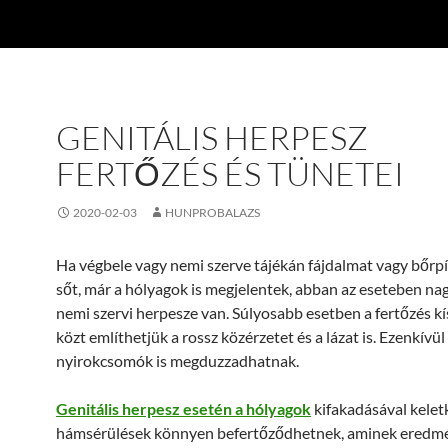
GENITÁLIS HERPESZ
FERTŐZÉS ÉS TÜNETEI
2020-02-03
HUNPROBALAZS
Ha végbele vagy nemi szerve tájékán fájdalmat vagy bőrpír
sőt, már a hólyagok is megjelentek, abban az eseteben nag
nemi szervi herpesze van. Súlyosabb esetben a fertőzés kí
közt említhetjük a rossz közérzetet és a lázat is. Ezenkívül
nyirokcsomók is megduzzadhatnak.
Genitális herpesz esetén a hólyagok
kifakadásával kelet
hámsérülések könnyen befertőződhetnek, aminek eredm