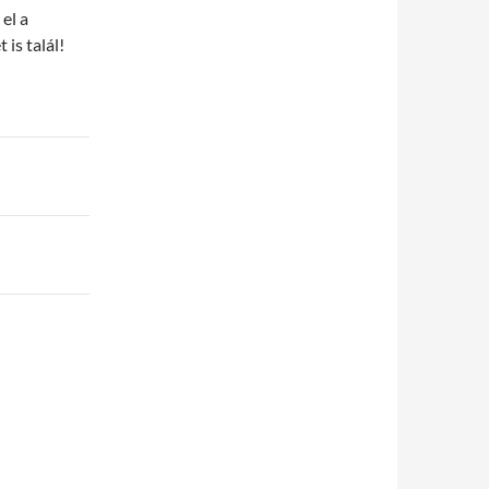
el a
is talál!