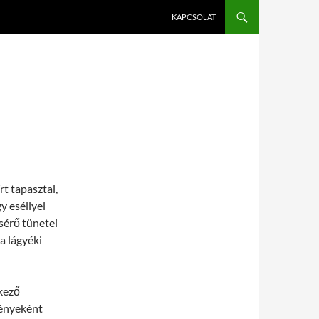
KAPCSOLAT
t tapasztal,
y eséllyel
sérő tünetei
 a lágyéki
kező
ényeként