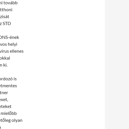
mi tovább
otthoni
zisát
az STD
 DNS-ének
rvos helyi
vírus ellenes
sokkal
 ki.
ordozó is
netmentes
rtner
exet,
eteket
y mielőbb
etőleg olyan
a