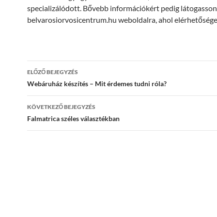
specializálódott. Bővebb információkért pedig látogasson 
belvarosiorvosicentrum.hu weboldalra, ahol elérhetőséget 
Bejegyzések
ELŐZŐ BEJEGYZÉS
navigációja
Webáruház készítés – Mit érdemes tudni róla?
KÖVETKEZŐ BEJEGYZÉS
Falmatrica széles választékban