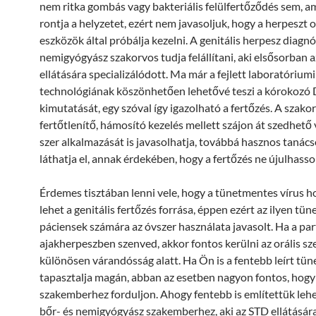
nem ritka gombás vagy bakteriális felülfertőződés sem, a
rontja a helyzetet, ezért nem javasoljuk, hogy a herpeszt 
eszközök által próbálja kezelni. A genitális herpesz diagnó
nemigyógyász szakorvos tudja felállítani, aki elsősorban 
ellátására specializálódott. Ma már a fejlett laboratóriumi
technológiának köszönhetően lehetővé teszi a kórokozó
kimutatását, egy szóval így igazolható a fertőzés. A szako
fertőtlenítő, hámosító kezelés mellett szájon át szedhető 
szer alkalmazását is javasolhatja, továbbá hasznos tanác
láthatja el, annak érdekében, hogy a fertőzés ne újulhasson
Érdemes tisztában lenni vele, hogy a tünetmentes vírus h
lehet a genitális fertőzés forrása, éppen ezért az ilyen tü
páciensek számára az óvszer használata javasolt. Ha a pa
ajakherpeszben szenved, akkor fontos kerülni az orális sz
különösen várandósság alatt. Ha Ön is a fentebb leírt tün
tapasztalja magán, abban az esetben nagyon fontos, hog
szakemberhez forduljon. Ahogy fentebb is említettük leh
bőr- és nemigyógyász szakemberhez, aki az STD ellátásár