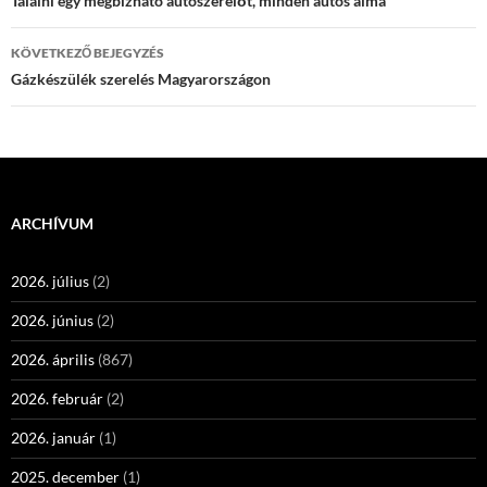
navigációja
Találni egy megbízható autószerelőt, minden autós álma
KÖVETKEZŐ BEJEGYZÉS
Gázkészülék szerelés Magyarországon
ARCHÍVUM
2026. július
(2)
2026. június
(2)
2026. április
(867)
2026. február
(2)
2026. január
(1)
2025. december
(1)