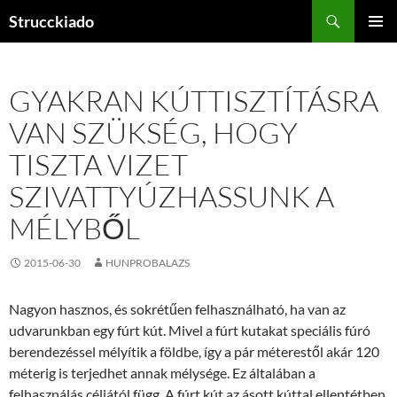
Tartalomhoz
Keresés
Strucckiado
ELSŐDL
MENÜ
GYAKRAN KÚTTISZTÍTÁSRA
VAN SZÜKSÉG, HOGY
TISZTA VIZET
SZIVATTYÚZHASSUNK A
MÉLYBŐL
2015-06-30
HUNPROBALAZS
Nagyon hasznos, és sokrétűen felhasználható, ha van az
udvarunkban egy fúrt kút. Mivel a fúrt kutakat speciális fúró
berendezéssel mélyítik a földbe, így a pár méterestől akár 120
méterig is terjedhet annak mélysége. Ez általában a
felhasználás céljától függ. A fúrt kút az ásott kúttal ellentétben