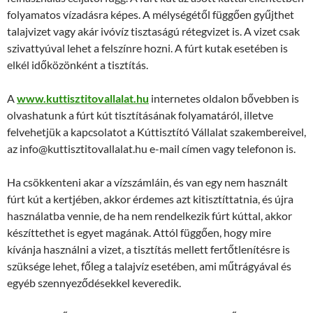
folyamatos vízadásra képes. A mélységétől függően gyűjthet
talajvizet vagy akár ivóvíz tisztaságú rétegvizet is. A vizet csak
szivattyúval lehet a felszínre hozni. A fúrt kutak esetében is
elkél időközönként a tisztítás.
A
www.kuttisztitovallalat.hu
internetes oldalon bővebben is
olvashatunk a fúrt kút tisztításának folyamatáról, illetve
felvehetjük a kapcsolatot a Kúttisztító Vállalat szakembereivel,
az info@kuttisztitovallalat.hu e-mail címen vagy telefonon is.
Ha csökkenteni akar a vízszámláin, és van egy nem használt
fúrt kút a kertjében, akkor érdemes azt kitisztíttatnia, és újra
használatba vennie, de ha nem rendelkezik fúrt kúttal, akkor
készíttethet is egyet magának. Attól függően, hogy mire
kívánja használni a vizet, a tisztítás mellett fertőtlenítésre is
szüksége lehet, főleg a talajvíz esetében, ami műtrágyával és
egyéb szennyeződésekkel keveredik.