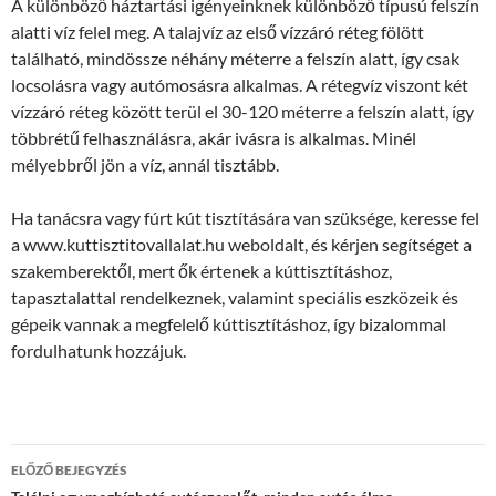
A különböző háztartási igényeinknek különböző típusú felszín
alatti víz felel meg. A talajvíz az első vízzáró réteg fölött
található, mindössze néhány méterre a felszín alatt, így csak
locsolásra vagy autómosásra alkalmas. A rétegvíz viszont két
vízzáró réteg között terül el 30-120 méterre a felszín alatt, így
többrétű felhasználásra, akár ivásra is alkalmas. Minél
mélyebbről jön a víz, annál tisztább.
Ha tanácsra vagy fúrt kút tisztítására van szüksége, keresse fel
a www.kuttisztitovallalat.hu weboldalt, és kérjen segítséget a
szakemberektől, mert ők értenek a kúttisztításhoz,
tapasztalattal rendelkeznek, valamint speciális eszközeik és
gépeik vannak a megfelelő kúttisztításhoz, így bizalommal
fordulhatunk hozzájuk.
Bejegyzések
ELŐZŐ BEJEGYZÉS