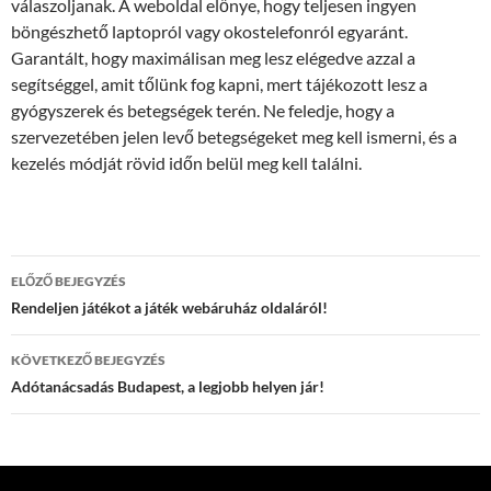
válaszoljanak. A weboldal előnye, hogy teljesen ingyen
böngészhető laptopról vagy okostelefonról egyaránt.
Garantált, hogy maximálisan meg lesz elégedve azzal a
segítséggel, amit tőlünk fog kapni, mert tájékozott lesz a
gyógyszerek és betegségek terén. Ne feledje, hogy a
szervezetében jelen levő betegségeket meg kell ismerni, és a
kezelés módját rövid időn belül meg kell találni.
Bejegyzések
ELŐZŐ BEJEGYZÉS
navigációja
Rendeljen játékot a játék webáruház oldaláról!
KÖVETKEZŐ BEJEGYZÉS
Adótanácsadás Budapest, a legjobb helyen jár!