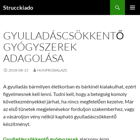
Tartalomhoz
Keresés
Strucckiado
ELSŐDL
MENÜ
GYULLADÁSCSÖKKENTŐ
GYÓGYSZEREK
ADAGOLÁSA
2018-08-15
HUNPROBALAZS
A gyulladás bármilyen életkorban és bárkinél kialakulhat, ezért
figyelmesnek kell lenni. Tudni kell, hogy a betegség komoly
következményekkel járhat, ha nincs megfelelően kezelve. Már
az első tünetek megjelenésekor forduljon szakemberhez, vagy
a vásároljon vény nélkül kapható gyulladáscsökkentő
készítményt.
Gyulladáscsökkentő gyógyszerek
alacsony áron