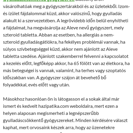
vásárolhatóak meg a gyógyszertárakból és az üzletekből. Izom-
és ízület fájdalommal küzd, akkor valószínű, hogy gyulladás
alakult ki a szervezetében. A legrövidebb időn belül enyhítheti
a fájdalmat, ha megvásárolja az Aleve nevű gyógyszert, mely
szteroid tabletta. Abban az esetben, ha allergiás a nem-
szteroid gyulladásgátlókra, ha fekélyes problémái vannak, ha
súlyos szívbetegséggel küzd, akkor nem ajánlott az Aleve
tabletta szedése. Ajánlott szakemberrel felvenni a kapcsolatot
a kezelés előtt, legfőképp akkor, ha 65 fölött van az életkora, ha
más betegségei is vannak, valamint, ha terhes vagy szoptatós
időszakban van. A gyógyszer szájon át bevehető bő
folyadékkal, evés előtt vagy után.
Másokhoz hasonlóan ön is látogasson el a sokak által már
ismert és kedvelt hazipatika.com weboldalra, mert ezen a
helyen alaposan megismerheti a legnépszerűbb
gyulladáscsökkentő gyógyszereket. Minden kérdésére választ
kaphat, mert orvosaink készek arra, hogy az üzenetekre