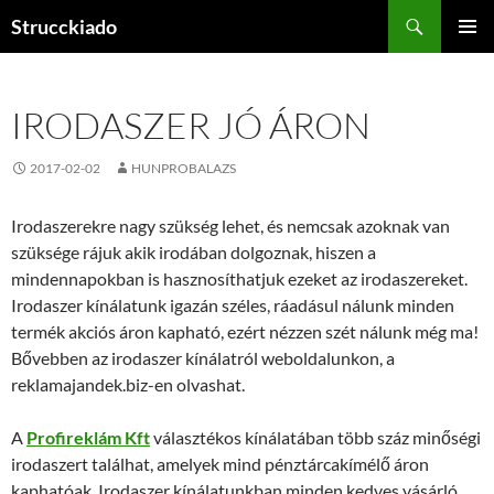
Tartalomhoz
Keresés
Strucckiado
ELSŐDL
MENÜ
IRODASZER JÓ ÁRON
2017-02-02
HUNPROBALAZS
Irodaszerekre nagy szükség lehet, és nemcsak azoknak van
szüksége rájuk akik irodában dolgoznak, hiszen a
mindennapokban is hasznosíthatjuk ezeket az irodaszereket.
Irodaszer kínálatunk igazán széles, ráadásul nálunk minden
termék akciós áron kapható, ezért nézzen szét nálunk még ma!
Bővebben az irodaszer kínálatról weboldalunkon, a
reklamajandek.biz-en olvashat.
A
Profireklám Kft
választékos kínálatában több száz minőségi
irodaszert találhat, amelyek mind pénztárcakímélő áron
kaphatóak. Irodaszer kínálatunkban minden kedves vásárló