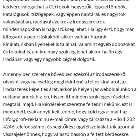
kedvére válogathat a CD tokok, hegyezők, jegyzettömbök,
katalógusok, tűzőgépek, vagy éppen naptárak és nagyítók
sokaságában, ráadásul ezekre az irodaszerekre a
mindennapokban is nagy szükség lehet. Ha úgy érzi, hogy már
kifogyott a papírtáskákból, akkor webáruházunk
kínálatunkban ilyeneket is találhat, valamint egyéb dobozokat
és tokokat is, amikre nagy szükség lehet akkor, ha ön egy
irodában vagy egy nagyobb cégnél dolgozik.
Amennyiben szeretne bővebben ezekről az irodaszerekről
olvasni, vagy ha esetleg megtekintené a teljes kínálatot, az
irodaszerek képeit és árát, akkor jó helyen jár weboldalunkon a
reklamajandek.biz-en, hiszen itt minden szükséges részletet
megtalál majd. Ha kérdéseket szeretne feltenni nekünk, ezt is
megteheti, csak annyit kell tennie, hogy küld egy e-mailt az
info@profi-reklam.hu e-mail címre, vagy tárcsázza a +36 1 232
4246 telefonszámot és segítőkész ügyfélszolgálatunk azonnal
visszajelez önnek, hogy válaszolhasson a feltett kérdésekre.