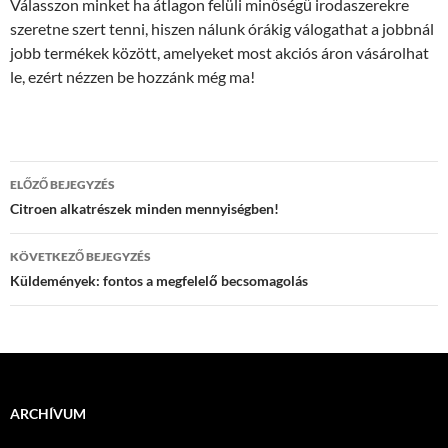
Válasszon minket ha átlagon felüli minőségű irodaszerekre
szeretne szert tenni, hiszen nálunk órákig válogathat a jobbnál
jobb termékek között, amelyeket most akciós áron vásárolhat
le, ezért nézzen be hozzánk még ma!
Bejegyzések
ELŐZŐ BEJEGYZÉS
navigációja
Citroen alkatrészek minden mennyiségben!
KÖVETKEZŐ BEJEGYZÉS
Küldemények: fontos a megfelelő becsomagolás
ARCHÍVUM