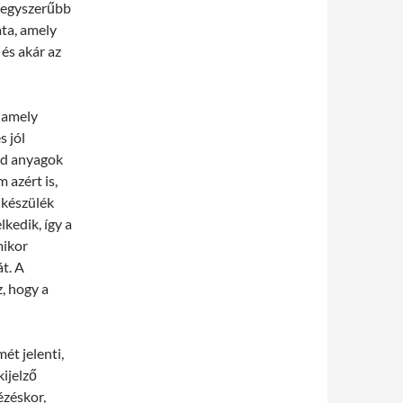
egegyszerűbb
ta, amely
 és akár az
 amely
s jól
rid anyagok
azért is,
 készülék
lkedik, így a
mikor
t. A
, hogy a
ét jelenti,
kijelző
ézéskor,