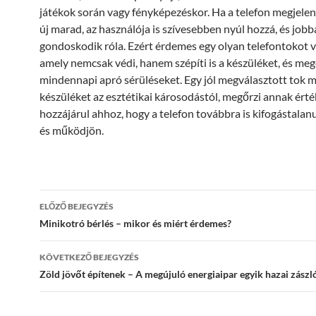
játékok során vagy fényképezéskor. Ha a telefon megjelené
új marad, az használója is szívesebben nyúl hozzá, és job
gondoskodik róla. Ezért érdemes egy olyan telefontokot v
amely nemcsak védi, hanem szépíti is a készüléket, és meg
mindennapi apró sérüléseket. Egy jól megválasztott tok 
készüléket az esztétikai károsodástól, megőrzi annak érté
hozzájárul ahhoz, hogy a telefon továbbra is kifogástalanu
és működjön.
Bejegyzések
ELŐZŐ BEJEGYZÉS
navigációja
Minikotró bérlés – mikor és miért érdemes?
KÖVETKEZŐ BEJEGYZÉS
Zöld jövőt építenek – A megújuló energiaipar egyik hazai zászl