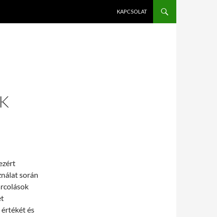
KAPCSOLAT
K
ezért
nálat során
arcolások
et
 értékét és