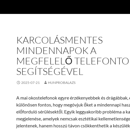
KARCOLÁSMENTES
MINDENNAPOK A
MEGFELELŐ TELEFONTO
SEGÍTSÉGÉVEL
2025-07-21
HUNPROBALAZS
A mai okostelefonok egyre érzékenyebbek és drágábbak, 
különösen fontos, hogy megóvjuk őket a mindennapi hasz
előforduló sérülésektől. Egyik leggyakoribb probléma a k
megjelenése, amelyek nemcsak esztétikai kellemetlenség
jelentenek, hanem hosszú távon csökkenthetik a készülék