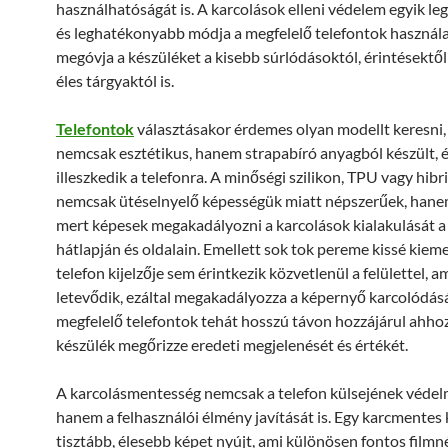
használhatóságát is. A karcolások elleni védelem egyik l
és leghatékonyabb módja a megfelelő telefontok használa
megóvja a készüléket a kisebb súrlódásoktól, érintésektől
éles tárgyaktól is.
Telefontok
választásakor érdemes olyan modellt keresni,
nemcsak esztétikus, hanem strapabíró anyagból készült, é
illeszkedik a telefonra. A minőségi szilikon, TPU vagy hib
nemcsak ütéselnyelő képességük miatt népszerűek, hanem 
mert képesek megakadályozni a karcolások kialakulását a
hátlapján és oldalain. Emellett sok tok pereme kissé kieme
telefon kijelzője sem érintkezik közvetlenül a felülettel, a
letevődik, ezáltal megakadályozza a képernyő karcolódásá
megfelelő telefontok tehát hosszú távon hozzájárul ahhoz
készülék megőrizze eredeti megjelenését és értékét.
A karcolásmentesség nemcsak a telefon külsejének védelm
hanem a felhasználói élmény javítását is. Egy karcmentes 
tisztább, élesebb képet nyújt, ami különösen fontos filmn