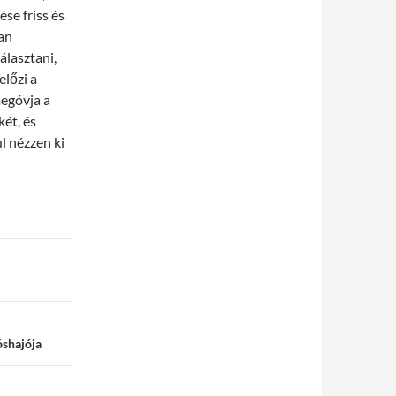
se friss és
ban
álasztani,
előzi a
megóvja a
két, és
l nézzen ki
óshajója