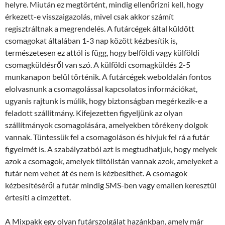
helyre. Miután ez megtörtént, mindig ellenőrizni kell, hogy
érkezett-e visszaigazolás, mivel csak akkor számít
regisztráltnak a megrendelés. A futárcégek által küldött
csomagokat általában 1-3 nap között kézbesítik is,
természetesen ez attól is függ, hogy belföldi vagy külföldi
csomagküldésről van szó. A külföldi csomagküldés 2-5
munkanapon belül történik. A futárcégek weboldalán fontos
elolvasnunk a csomagolással kapcsolatos információkat,
ugyanis rajtunk is múlik, hogy biztonságban megérkezik-e a
feladott szállítmány. Kifejezetten figyeljünk az olyan
szállítmányok csomagolására, amelyekben törékeny dolgok
vannak. Tüntessük fel a csomagoláson és hívjuk fel rá a futár
figyelmét is. A szabályzatból azt is megtudhatjuk, hogy melyek
azok a csomagok, amelyek tiltólistán vannak azok, amelyeket a
futár nem vehet át és nem is kézbesíthet. A csomagok
kézbesítéséről a futár mindig SMS-ben vagy emailen keresztül
értesíti a címzettet.
A Mixpakk egy olyan futárszolgálat hazánkban, amely már