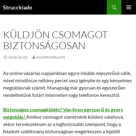
Tartalomhoz
Keresés
Strucckiado
ELSŐDL
MENÜ
KÜLDJÖN CSOMAGOT
BIZTONSÁGOSAN
2018-06-01
HUNPROBALAZS
Az online vásárlás napjainkban egyre inkább népszerűvé válik,
mivel mindössze néhány percet vesz igénybe és egy kényelmes
megoldásnak számít. Manapság már gyorsan és egyszerűen
rendelhetünk futárt interneten vagy telefonon keresztül.
Biztonságos csomagküldés? Van ilyen egyszerű és gyors
megoldás!
Amikor csomagot szeretnénk küldeni valahová,
akkor természetesen az a legfontosabb szempont, hogy a
feladott szállítmány biztonságban megérkezzen a kijelölt