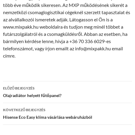
több éve működik sikeresen. Az MXP működésének sikerét a
nemzetközi csomaglogisztikai cégeknél szerzett tapasztalat és
az alvállalkozói ismeretek adják. Látogasson el Ön is a
www.mixpakk.hu weboldalra és tudjon meg minél többet a
futárszolgálatról és a csomagküldésről. Abban az esetben, ha
bármilyen kérdése lenne, hívja a +36 70 336 6029-es
telefonszámot, vagy írjon emailt az info@mixpakk.hu email
címre.
Bejegyzések
ELŐZŐ BEJEGYZÉS
navigációja
Olajradiátor helyett fűtőpanel?
KÖVETKEZŐ BEJEGYZÉS
Hisense Eco Easy klíma vásárlása webáruházból