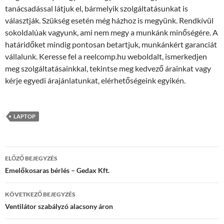
tanácsadással látjuk el, bármelyik szolgáltatásunkat is
választják. Szükség esetén még házhoz is megyünk. Rendkívül
sokoldalúak vagyunk, ami nem megy a munkánk minőségére. A
határidőket mindig pontosan betartjuk, munkánkért garanciát
vállalunk. Keresse fel a reelcomp.hu weboldalt, ismerkedjen
meg szolgáltatásainkkal, tekintse meg kedvező árainkat vagy
kérje egyedi árajánlatunkat, elérhetőségeink egyikén.
LAPTOP
Bejegyzések
ELŐZŐ BEJEGYZÉS
navigációja
Emelőkosaras bérlés – Gedax Kft.
KÖVETKEZŐ BEJEGYZÉS
Ventilátor szabályzó alacsony áron