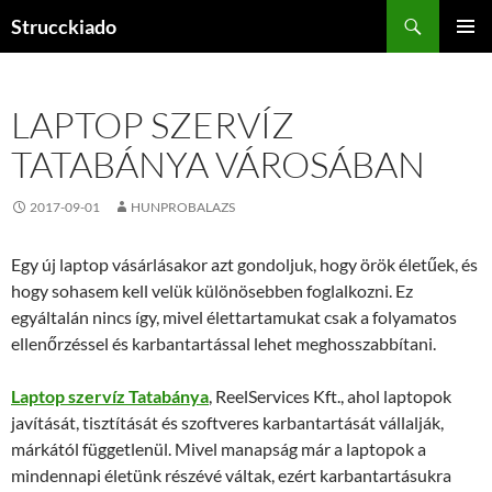
Tartalomhoz
Keresés
Strucckiado
ELSŐDL
MENÜ
LAPTOP SZERVÍZ
TATABÁNYA VÁROSÁBAN
2017-09-01
HUNPROBALAZS
Egy új laptop vásárlásakor azt gondoljuk, hogy örök életűek, és
hogy sohasem kell velük különösebben foglalkozni. Ez
egyáltalán nincs így, mivel élettartamukat csak a folyamatos
ellenőrzéssel és karbantartással lehet meghosszabbítani.
Laptop szervíz Tatabánya
, ReelServices Kft., ahol laptopok
javítását, tisztítását és szoftveres karbantartását vállalják,
márkától függetlenül. Mivel manapság már a laptopok a
mindennapi életünk részévé váltak, ezért karbantartásukra