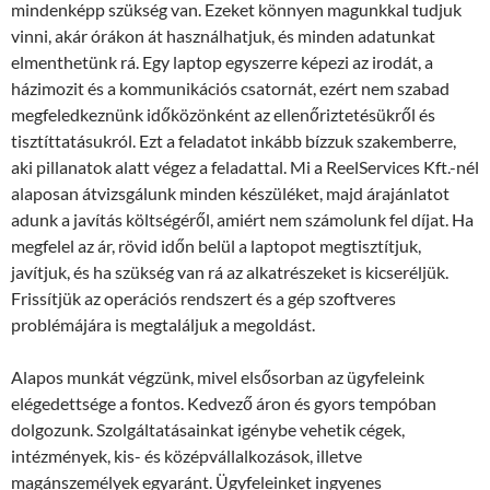
mindenképp szükség van. Ezeket könnyen magunkkal tudjuk
vinni, akár órákon át használhatjuk, és minden adatunkat
elmenthetünk rá. Egy laptop egyszerre képezi az irodát, a
házimozit és a kommunikációs csatornát, ezért nem szabad
megfeledkeznünk időközönként az ellenőriztetésükről és
tisztíttatásukról. Ezt a feladatot inkább bízzuk szakemberre,
aki pillanatok alatt végez a feladattal. Mi a ReelServices Kft.-nél
alaposan átvizsgálunk minden készüléket, majd árajánlatot
adunk a javítás költségéről, amiért nem számolunk fel díjat. Ha
megfelel az ár, rövid időn belül a laptopot megtisztítjuk,
javítjuk, és ha szükség van rá az alkatrészeket is kicseréljük.
Frissítjük az operációs rendszert és a gép szoftveres
problémájára is megtaláljuk a megoldást.
Alapos munkát végzünk, mivel elsősorban az ügyfeleink
elégedettsége a fontos. Kedvező áron és gyors tempóban
dolgozunk. Szolgáltatásainkat igénybe vehetik cégek,
intézmények, kis- és középvállalkozások, illetve
magánszemélyek egyaránt. Ügyfeleinket ingyenes