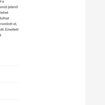
l a
enül jelenti
 lehet
dulhat
romlott el,
ét. Emellett
á