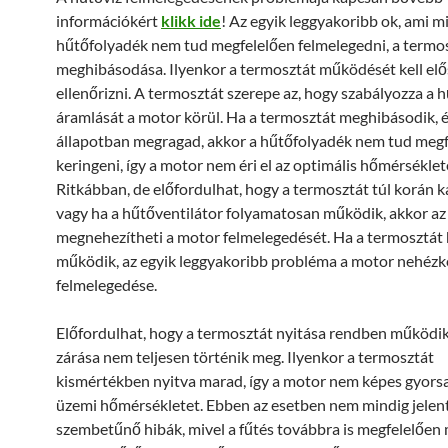
információkért
klikk ide
! Az egyik leggyakoribb ok, ami mi
hűtőfolyadék nem tud megfelelően felmelegedni, a termo
meghibásodása. Ilyenkor a termosztát működését kell elő
ellenőrizni. A termosztát szerepe az, hogy szabályozza a 
áramlását a motor körül. Ha a termosztát meghibásodik, é
állapotban megragad, akkor a hűtőfolyadék nem tud meg
keringeni, így a motor nem éri el az optimális hőmérséklet
Ritkábban, de előfordulhat, hogy a termosztát túl korán ka
vagy ha a hűtőventilátor folyamatosan működik, akkor az 
megnehezítheti a motor felmelegedését. Ha a termosztát
működik, az egyik leggyakoribb probléma a motor nehézk
felmelegedése.
Előfordulhat, hogy a termosztát nyitása rendben működik
zárása nem teljesen történik meg. Ilyenkor a termosztát
kismértékben nyitva marad, így a motor nem képes gyorsa
üzemi hőmérsékletet. Ebben az esetben nem mindig jele
szembetűnő hibák, mivel a fűtés továbbra is megfelelően