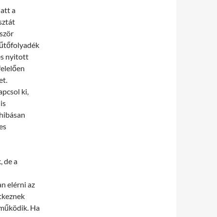
att a
sztát
ször
hűtőfolyadék
s nyitott
felelően
et.
pcsol ki,
is
 hibásan
es
, de a
n elérni az
ntkeznek
 működik. Ha