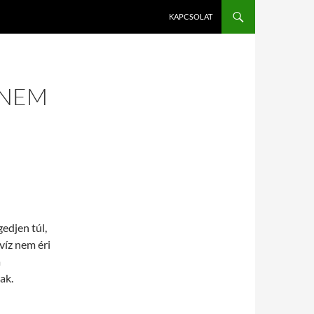
KAPCSOLAT
 NEM
edjen túl,
víz nem éri
a
ak.