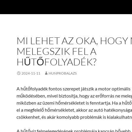
MI LEHET AZ OKA, HOGY
MELEGSZIK FEL A
HŰTŐFOLYADÉK?
2024-11-11
HUNPROBALAZS
A hűtőfolyadék fontos szerepet játszik a motor optimális
működésében, mivel biztosítja, hogy az erőforrás ne meleg
miközben az üzemi hőmérsékletet is fenntartja. Ha a hűtő
el a megfelelő hőmérsékletet, akkor az autó hatékonyság
csökkenhet, és akár komolyabb problémák is kialakulhatn
A hűtővíz felmelegedésének problémája kapcsán bővebb