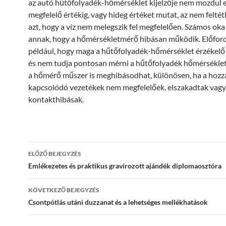
az autó hűtőfolyadék-hőmérséklet kijelzője nem mozdul e
megfelelő értékig, vagy hideg értéket mutat, az nem feltétl
azt, hogy a víz nem melegszik fel megfelelően. Számos oka
annak, hogy a hőmérsékletmérő hibásan működik. Előfor
például, hogy maga a hűtőfolyadék-hőmérséklet érzékelő 
és nem tudja pontosan mérni a hűtőfolyadék hőmérséklet
a hőmérő műszer is meghibásodhat, különösen, ha a hozz
kapcsolódó vezetékek nem megfelelőek, elszakadtak vagy
kontakthibásak.
Bejegyzések
ELŐZŐ BEJEGYZÉS
navigációja
Emlékezetes és praktikus gravírozott ajándék diplomaosztóra
KÖVETKEZŐ BEJEGYZÉS
Csontpótlás utáni duzzanat és a lehetséges mellékhatások