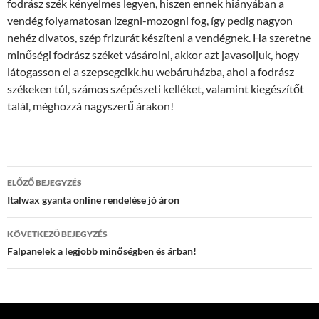
fodrász szék kényelmes legyen, hiszen ennek hiányában a
vendég folyamatosan izegni-mozogni fog, így pedig nagyon
nehéz divatos, szép frizurát készíteni a vendégnek. Ha szeretne
minőségi fodrász széket vásárolni, akkor azt javasoljuk, hogy
látogasson el a szepsegcikk.hu webáruházba, ahol a fodrász
székeken túl, számos szépészeti kelléket, valamint kiegészítőt
talál, méghozzá nagyszerű árakon!
Bejegyzések
ELŐZŐ BEJEGYZÉS
navigációja
Italwax gyanta online rendelése jó áron
KÖVETKEZŐ BEJEGYZÉS
Falpanelek a legjobb minőségben és árban!