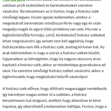
valóban profi eszközöket és berendezéseket szeretne
vásárolni. Természetesen az is fontos, hogy a fodrász szék
minőségi legyen, hiszen igazán kellemetlen, amikor a
megvásárolt berendezés mindössze fél év vagy egy év után
megadja magát és egyre több probléma van vele. Ma már a
legkülönbözőbb formájú, színű, kivitelezésű fodrász székeket
lehet megvásárolni, így amiatt sem kell aggódnia, hogy
fodrászatába nem illik a fodrász szék, esetleg kirívóan hat. Az
árak tekintetében is nagy a szórás a fodrász székek között.
Ugyanakkor az kétségtelen, hogy ha nagyon alacsony áron
kapható a fodrász szék, akkor az mindenképp gyanakvásra ad
okot. Ha szeretne minőségi fodrász széket vásárolni, akkor a
legfontosabb, hogy megbízható helyről vásároljon!
A fodrász szék előnye, hogy állítható magassággal rendelkezik,
így bármilyen magas ember ül a székben, a fodrász
kényelmesen tud dolgozni, anélkül, hogy állandóan le kéne
hajolnia, így elkerülhető a kellemetlen hátfájás. Fontos, hogy a