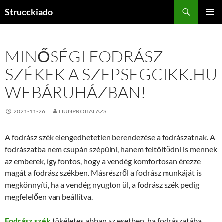
Tartalomhoz
Keresés
Strucckiado
ELSŐDL
MENÜ
MINŐSÉGI FODRÁSZ
SZÉKEK A SZEPSEGCIKK.HU
WEBÁRUHÁZBAN!
2021-11-26
HUNPROBALAZS
A fodrász szék elengedhetetlen berendezése a fodrászatnak. A
fodrászatba nem csupán szépülni, hanem feltöltődni is mennek
az emberek, így fontos, hogy a vendég komfortosan érezze
magát a fodrász székben. Másrészről a fodrász munkáját is
megkönnyíti, ha a vendég nyugton ül, a fodrász szék pedig
megfelelően van beállítva.
Fodrász szék
tökéletes abban az esetben, ha fodrászatába