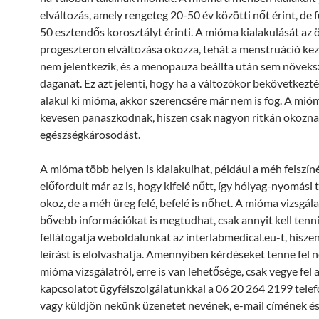
elváltozás, amely rengeteg 20-50 év közötti nőt érint, de f
50 esztendős korosztályt érinti. A mióma kialakulását az
progeszteron elváltozása okozza, tehát a menstruáció kez
nem jelentkezik, és a menopauza beállta után sem növeks
daganat. Ez azt jelenti, hogy ha a változókor bekövetkezt
alakul ki mióma, akkor szerencsére már nem is fog. A mió
kevesen panaszkodnak, hiszen csak nagyon ritkán okozn
egészségkárosodást.
A mióma több helyen is kialakulhat, például a méh felszín
előfordult már az is, hogy kifelé nőtt, így hólyag-nyomási
okoz, de a méh üreg felé, befelé is nőhet. A mióma vizsgála
bővebb információkat is megtudhat, csak annyit kell tenn
fellátogatja weboldalunkat az interlabmedical.eu-t, hiszen 
leírást is elolvashatja. Amennyiben kérdéseket tenne fel 
mióma vizsgálatról, erre is van lehetősége, csak vegye fel 
kapcsolatot ügyfélszolgálatunkkal a 06 20 264 2199 tele
vagy küldjön nekünk üzenetet nevének, e-mail címének é