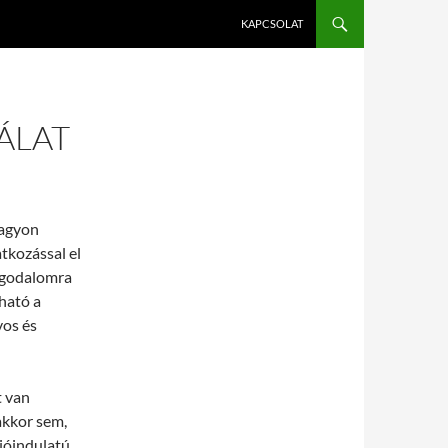
KAPCSOLAT
ÁLAT
nagyon
tkozással el
aggodalomra
ható a
vos és
t van
akkor sem,
jóindulatú