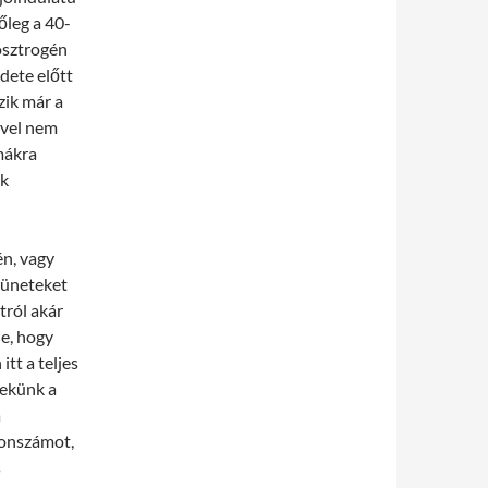
őleg a 40-
 ösztrogén
dete előtt
zik már a
ével nem
mákra
ak
én, vagy
 tüneteket
tról akár
ie, hogy
itt a teljes
nekünk a
a
fonszámot,
s