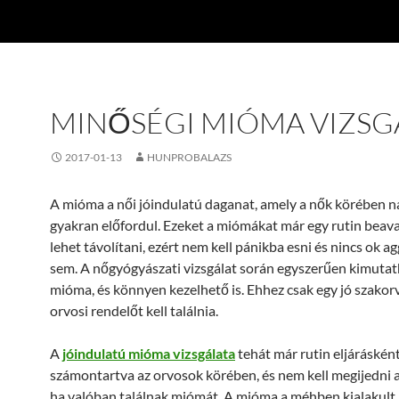
MINŐSÉGI MIÓMA VIZSG
2017-01-13
HUNPROBALAZS
A mióma a női jóindulatú daganat, amely a nők körében 
gyakran előfordul. Ezeket a miómákat már egy rutin beava
lehet távolítani, ezért nem kell pánikba esni és nincs ok 
sem. A nőgyógyászati vizsgálat során egyszerűen kimutat
mióma, és könnyen kezelhető is. Ehhez csak egy jó szakor
orvosi rendelőt kell találnia.
A
jóindulatú mióma vizsgálata
tehát már rutin eljáráskén
számontartva az orvosok körében, és nem kell megijedni 
ha valóban találnak miómát. A mióma a méhben kialakult 