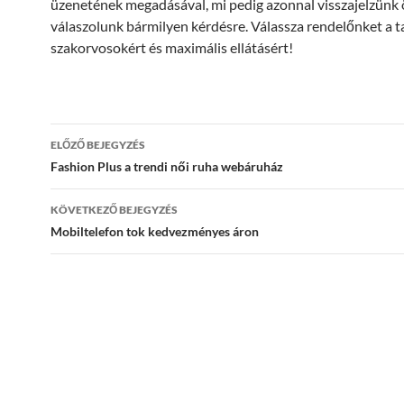
üzenetének megadásával, mi pedig azonnal visszajelzünk
válaszolunk bármilyen kérdésre. Válassza rendelőnket a t
szakorvosokért és maximális ellátásért!
Bejegyzések
ELŐZŐ BEJEGYZÉS
navigációja
Fashion Plus a trendi női ruha webáruház
KÖVETKEZŐ BEJEGYZÉS
Mobiltelefon tok kedvezményes áron