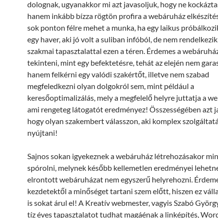
dolognak, ugyanakkor mi azt javasoljuk, hogy ne kockázta
hanem inkább bízza rögtön profira a webáruház elkészíté
sok ponton félre mehet a munka, ha egy laikus próbálkozik
egy haver, aki jó volt a suliban infóból, de nem rendelkezik
szakmai tapasztalattal ezen a téren. Érdemes a webáruhá
tekinteni, mint egy befektetésre, tehát az elején nem gar
hanem felkérni egy valódi szakértőt, illetve nem szabad
megfeledkezni olyan dolgokról sem, mint például a
keresőoptimalizálás, mely a megfelelő helyre juttatja a w
ami rengeteg látogatót eredményez! Összességében azt ja
hogy olyan szakembert válasszon, aki komplex szolgáltatá
nyújtani!
Sajnos sokan igyekeznek a webáruház létrehozásakor mi
spórolni, melynek később kellemetlen eredményei lehetn
elrontott webáruházat nem egyszerű helyrehozni. Érdem
kezdetektől a minőséget tartani szem előtt, hiszen ez váll
is sokat árul el! A Kreatív webmester, vagyis Szabó Györg
tíz éves tapasztalatot tudhat magáénak a linképítés, Wor