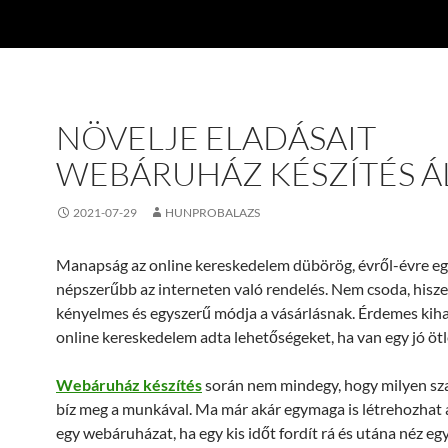
NÖVELJE ELADÁSAIT
WEBÁRUHÁZ KÉSZÍTÉS ÁL
2021-07-29
HUNPROBALAZS
Manapság az online kereskedelem dübörög, évről-évre e
népszerűbb az interneten való rendelés. Nem csoda, hisze
kényelmes és egyszerű módja a vásárlásnak. Érdemes kiha
online kereskedelem adta lehetőségeket, ha van egy jó ötl
Webáruház készítés
során nem mindegy, hogy milyen s
bíz meg a munkával. Ma már akár egymaga is létrehozhat
egy webáruházat, ha egy kis időt fordít rá és utána néz eg