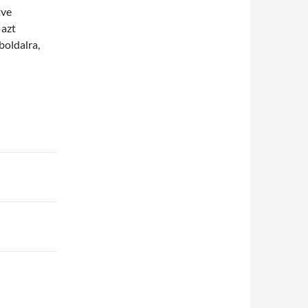
tve
 azt
boldalra,