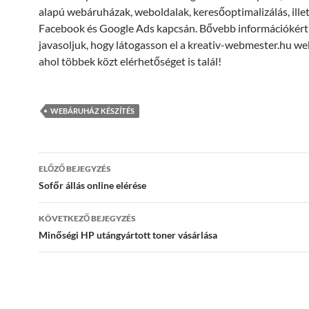
alapú webáruházak, weboldalak, keresőoptimalizálás, ille
Facebook és Google Ads kapcsán. Bővebb információkért
javasoljuk, hogy látogasson el a kreativ-webmester.hu we
ahol többek közt elérhetőséget is talál!
WEBÁRUHÁZ KÉSZÍTÉS
Bejegyzések
ELŐZŐ BEJEGYZÉS
navigációja
Sofőr állás online elérése
KÖVETKEZŐ BEJEGYZÉS
Minőségi HP utángyártott toner vásárlása