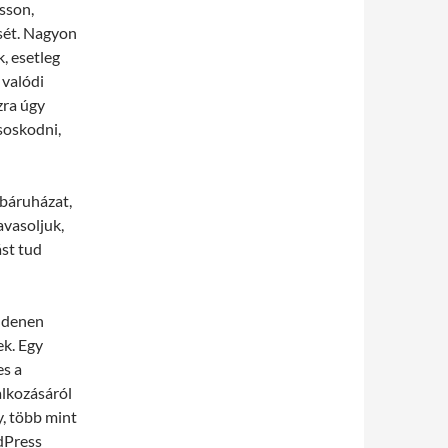
sson,
sét. Nagyon
, esetleg
 valódi
zra úgy
asoskodni,
ebáruházat,
vasoljuk,
st tud
ndenen
ek. Egy
es a
alkozásáról
y, több mint
dPress