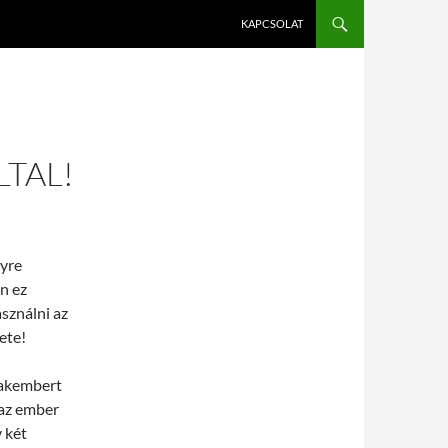
KAPCSOLAT
TAL!
gyre
n ez
sználni az
ete!
zakembert
 az ember
y két