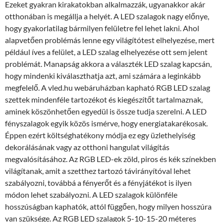
Ezeket gyakran kirakatokban alkalmazzák, ugyanakkor akár
otthonában is megállja a helyét. A LED szalagok nagy előnye,
hogy gyakorlatilag bármilyen felületre fel lehet lakni. Ahol
alapvetően problémás lenne egy világítótest elhelyezése, mert
például íves a felület, a LED szalag elhelyezése ott sem jelent
problémát. Manapság akkora a választék LED szalag kapcsán,
hogy mindenki kiválaszthatja azt, ami számára a leginkább
megfelelő. A vled.hu webáruházban kapható RGB LED szalag
szettek mindenféle
tartozékot és kiegészítőt tartalmaznak,
aminek köszönhetően egyedül is össze tudja szerelni. A LED
fényszalagok egyik közös ismérve, hogy energiatakarékosak.
Éppen ezért költséghatékony módja ez egy üzlethelyiség
dekorálásának vagy az otthoni hangulat világítás
megvalósításához. Az RGB LED-ek zöld, piros és kék színekben
világítanak, amit a szetthez tartozó távirányítóval lehet
szabályozni, továbbá a fényerőt és a fényjátékot is ilyen
módon lehet szabályozni. A LED szalagok különféle
hosszúságban kaphatók, attól függően, hogy milyen hosszúra
van szüksége. Az RGB LED szalagok 5-10-15-20 méteres