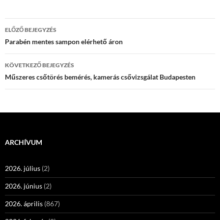
Bejegyzések
ELŐZŐ BEJEGYZÉS
navigációja
Parabén mentes sampon elérhető áron
KÖVETKEZŐ BEJEGYZÉS
Műszeres csőtörés bemérés, kamerás csővizsgálat Budapesten
ARCHÍVUM
2026. július
(2)
2026. június
(2)
2026. április
(867)