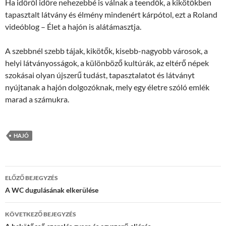
Ha időről időre nehezebbé is válnak a teendők, a kikötőkben
tapasztalt látvány és élmény mindenért kárpótol, ezt a Roland
videóblog – Élet a hajón is alátámasztja.
A szebbnél szebb tájak, kikötők, kisebb-nagyobb városok, a
helyi látványosságok, a különböző kultúrák, az eltérő népek
szokásai olyan újszerű tudást, tapasztalatot és látványt
nyújtanak a hajón dolgozóknak, mely egy életre szóló emlék
marad a számukra.
HAJÓ
Bejegyzések
ELŐZŐ BEJEGYZÉS
navigációja
A WC dugulásának elkerülése
KÖVETKEZŐ BEJEGYZÉS