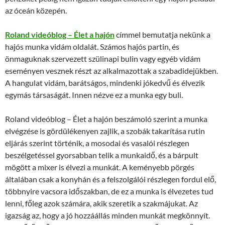
az óceán közepén.
Roland videóblog – Élet a hajón
címmel bemutatja nekünk a
hajós munka vidám oldalát. Számos hajós partin, és
önmaguknak szervezett szülinapi bulin vagy egyéb vidám
eseményen vesznek részt az alkalmazottak a szabadidejükben.
A hangulat vidám, barátságos, mindenki jókedvű és élvezik
egymás társaságát. Innen nézve ez a munka egy buli.
Roland videóblog – Élet a hajón beszámoló szerint a munka
elvégzése is gördülékenyen zajlik, a szobák takarítása rutin
eljárás szerint történik, a mosodai és vasalói részlegen
beszélgetéssel gyorsabban telik a munkaidő, és a bárpult
mögött a mixer is élvezi a munkát. A keményebb pörgés
általában csak a konyhán és a felszolgálói részlegen fordul elő,
többnyire vacsora időszakban, de ez a munka is élvezetes tud
lenni, főleg azok számára, akik szeretik a szakmájukat. Az
igazság az, hogy a jó hozzáállás minden munkát megkönnyít.