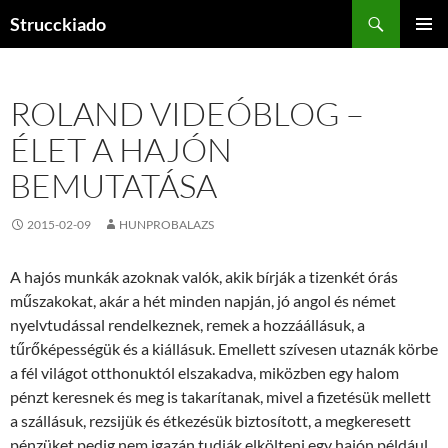
Tartalomhoz
Keresés
Strucckiado
ELSŐDL
MENÜ
ROLAND VIDEÓBLOG –
ÉLET A HAJÓN
BEMUTATÁSA
2015-02-09
HUNPROBALAZS
A hajós munkák azoknak valók, akik bírják a tizenkét órás
műszakokat, akár a hét minden napján, jó angol és német
nyelvtudással rendelkeznek, remek a hozzáállásuk, a
tűrőképességük és a kiállásuk. Emellett szívesen utaznák körbe
a fél világot otthonuktól elszakadva, miközben egy halom
pénzt keresnek és meg is takarítanak, mivel a fizetésük mellett
a szállásuk, rezsijük és étkezésük biztosított, a megkeresett
pénzüket pedig nem igazán tudják elkölteni egy hajón például