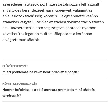
az esetleges javításokhoz, hiszen tartalmazza a felhasznált
anyagok és berendezések garanciajegyeit, valamint az
alvállalkozók felelősségi köreit is. Ha egy épületre később
átalakítás vagy felújítás vár, az átadási dokumentáció szintén
nélkülözhetetlen, hiszen segítségével pontosan nyomon
követhető az ingatlan múltbeli állapota és a korábban
elvégzett munkálatok.
Bejegyzések
ELŐZŐ BEJEGYZÉS
navigációja
Miért problémás, ha kevés benzin van az autóban?
KÖVETKEZŐ BEJEGYZÉS
Hogyan befolyásolja a póló anyaga a nyomtatás minőségét és
tartósságát?