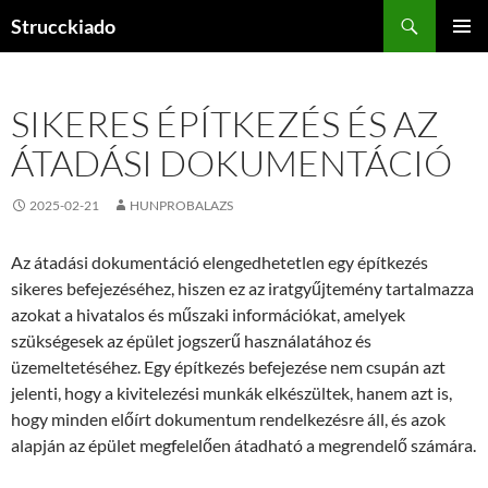
Tartalomhoz
Keresés
Strucckiado
ELSŐDL
MENÜ
SIKERES ÉPÍTKEZÉS ÉS AZ
ÁTADÁSI DOKUMENTÁCIÓ
2025-02-21
HUNPROBALAZS
Az átadási dokumentáció elengedhetetlen egy építkezés
sikeres befejezéséhez, hiszen ez az iratgyűjtemény tartalmazza
azokat a hivatalos és műszaki információkat, amelyek
szükségesek az épület jogszerű használatához és
üzemeltetéséhez. Egy építkezés befejezése nem csupán azt
jelenti, hogy a kivitelezési munkák elkészültek, hanem azt is,
hogy minden előírt dokumentum rendelkezésre áll, és azok
alapján az épület megfelelően átadható a megrendelő számára.