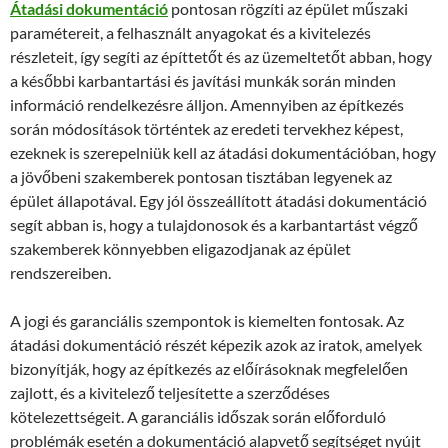
Átadási dokumentáció
pontosan rögzíti az épület műszaki
paramétereit, a felhasznált anyagokat és a kivitelezés
részleteit, így segíti az építtetőt és az üzemeltetőt abban, hogy
a későbbi karbantartási és javítási munkák során minden
információ rendelkezésre álljon. Amennyiben az építkezés
során módosítások történtek az eredeti tervekhez képest,
ezeknek is szerepelniük kell az átadási dokumentációban, hogy
a jövőbeni szakemberek pontosan tisztában legyenek az
épület állapotával. Egy jól összeállított átadási dokumentáció
segít abban is, hogy a tulajdonosok és a karbantartást végző
szakemberek könnyebben eligazodjanak az épület
rendszereiben.
A jogi és garanciális szempontok is kiemelten fontosak. Az
átadási dokumentáció részét képezik azok az iratok, amelyek
bizonyítják, hogy az építkezés az előírásoknak megfelelően
zajlott, és a kivitelező teljesítette a szerződéses
kötelezettségeit. A garanciális időszak során előforduló
problémák esetén a dokumentáció alapvető segítséget nyújt