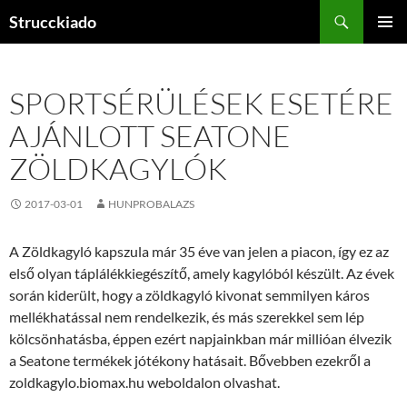
Tartalomhoz
Keresés
Strucckiado
ELSŐDL
MENÜ
SPORTSÉRÜLÉSEK ESETÉRE
AJÁNLOTT SEATONE
ZÖLDKAGYLÓK
2017-03-01
HUNPROBALAZS
A Zöldkagyló kapszula már 35 éve van jelen a piacon, így ez az
első olyan táplálékkiegészítő, amely kagylóból készült. Az évek
során kiderült, hogy a zöldkagyló kivonat semmilyen káros
mellékhatással nem rendelkezik, és más szerekkel sem lép
kölcsönhatásba, éppen ezért napjainkban már millióan élvezik
a Seatone termékek jótékony hatásait. Bővebben ezekről a
zoldkagylo.biomax.hu weboldalon olvashat.