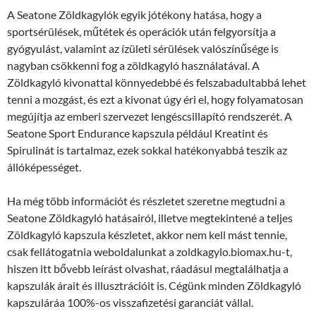
A Seatone Zöldkagylók egyik jótékony hatása, hogy a
sportsérülések, műtétek és operációk után felgyorsítja a
gyógyulást, valamint az ízületi sérülések valószínűsége is
nagyban csökkenni fog a zöldkagyló használatával. A
Zöldkagyló kivonattal könnyedebbé és felszabadultabbá lehet
tenni a mozgást, és ezt a kivonat úgy éri el, hogy folyamatosan
megújítja az emberi szervezet lengéscsillapító rendszerét. A
Seatone Sport Endurance kapszula például Kreatint és
Spirulinát is tartalmaz, ezek sokkal hatékonyabbá teszik az
állóképességet.
Ha még több információt és részletet szeretne megtudni a
Seatone Zöldkagyló hatásairól, illetve megtekintené a teljes
Zöldkagyló kapszula készletet, akkor nem kell mást tennie,
csak fellátogatnia weboldalunkat a zoldkagylo.biomax.hu-t,
hiszen itt bővebb leírást olvashat, ráadásul megtalálhatja a
kapszulák árait és illusztrációit is. Cégünk minden Zöldkagyló
kapszuláráa 100%-os visszafizetési garanciát vállal.