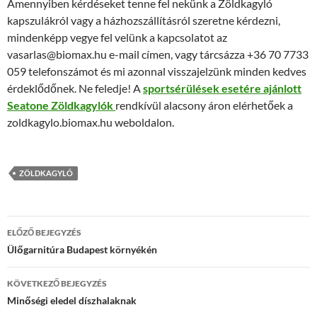
Amennyiben kérdéseket tenne fel nekünk a Zöldkagyló
kapszulákról vagy a házhozszállításról szeretne kérdezni,
mindenképp vegye fel velünk a kapcsolatot az
vasarlas@biomax.hu e-mail címen, vagy tárcsázza +36 70 7733
059 telefonszámot és mi azonnal visszajelzünk minden kedves
érdeklődőnek. Ne feledje! A
sportsérülések esetére ajánlott
Seatone Zöldkagylók
rendkívül alacsony áron elérhetőek a
zoldkagylo.biomax.hu weboldalon.
ZÖLDKAGYLÓ
Bejegyzések
ELŐZŐ BEJEGYZÉS
navigációja
Ülőgarnitúra Budapest környékén
KÖVETKEZŐ BEJEGYZÉS
Minőségi eledel díszhalaknak