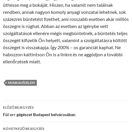
üthesse meg a bokáját. Hiszen, ha valamit nem találnak
rendben, annak nagyon komoly anyagi vonzatai lehetnek, sok
százezres büntetést fizethet, ami rosszabb esetben akár milliós
összegre is rúghat. Abban az esetben az igénybe vett
szolgáltatások ellenére mégis megbüntetnék, a büntetés teljes
összegét kifizetik Ön helyett, valamint a szolgáltatásra költött
összeget is visszakapja. Így 200% – os garanciát kaphat. Ne
habozzon kattintson Ön is a linkre és ne aggódjon a további
ellenőrzések miatt.
MUNKAVÉDELEM
Bejegyzések
ELŐZŐ BEJEGYZÉS
navigációja
Fül orr gégészet Budapest belvárosában
KÖVETKEZŐ BEJEGYZÉS