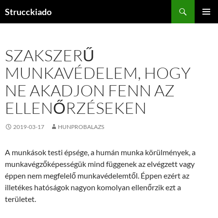
Tartalomhoz
Keresés
Strucckiado
ELSŐDL
MENÜ
SZAKSZERŰ
MUNKAVÉDELEM, HOGY
NE AKADJON FENN AZ
ELLENŐRZÉSEKEN
2019-03-17
HUNPROBALAZS
A munkások testi épsége, a humán munka körülmények, a
munkavégzőképességük mind függenek az elvégzett vagy
éppen nem megfelelő munkavédelemtől. Éppen ezért az
illetékes hatóságok nagyon komolyan ellenőrzik ezt a
területet.