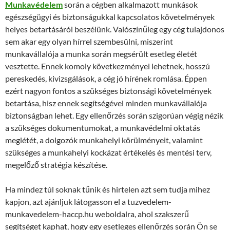
Munkavédelem
során a cégben alkalmazott munkások
egészségügyi és biztonságukkal kapcsolatos követelmények
helyes betartásáról beszélünk. Valószínűleg egy cég tulajdonos
sem akar egy olyan hírrel szembesülni, miszerint
munkavállalója a munka során megsérült esetleg életét
vesztette. Ennek komoly következményei lehetnek, hosszú
pereskedés, kivizsgálások, a cég jó hírének romlása. Éppen
ezért nagyon fontos a szükséges biztonsági követelmények
betartása, hisz ennek segítségével minden munkavállalója
biztonságban lehet. Egy ellenőrzés során szigorúan végig nézik
a szükséges dokumentumokat, a munkavédelmi oktatás
meglétét, a dolgozók munkahelyi körülményeit, valamint
szükséges a munkahelyi kockázat értékelés és mentési terv,
megelőző stratégia készítése.
Ha mindez túl soknak tűnik és hirtelen azt sem tudja mihez
kapjon, azt ajánljuk látogasson el a tuzvedelem-
munkavedelem-haccp.hu weboldalra, ahol szakszerű
segítséget kaphat, hogy egy esetleges ellenőrzés során Ön se