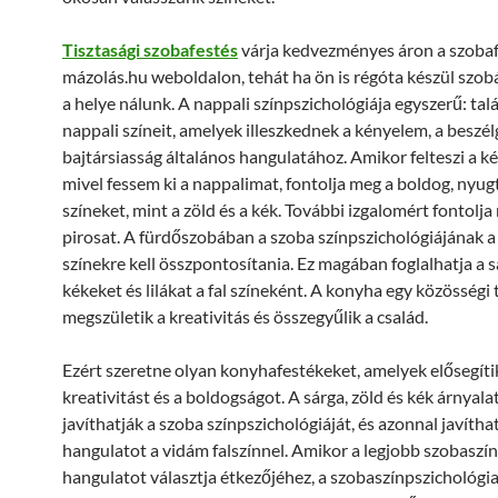
Tisztasági szobafestés
várja kedvezményes áron a szobaf
mázolás.hu weboldalon, tehát ha ön is régóta készül szobát
a helye nálunk. A nappali színpszichológiája egyszerű: tal
nappali színeit, amelyek illeszkednek a kényelem, a beszél
bajtársiasság általános hangulatához. Amikor felteszi a k
mivel fessem ki a nappalimat, fontolja meg a boldog, nyug
színeket, mint a zöld és a kék. További izgalomért fontolja
pirosat. A fürdőszobában a szoba színpszichológiájának 
színekre kell összpontosítania. Ez magában foglalhatja a s
kékeket és lilákat a fal színeként. A konyha egy közösségi t
megszületik a kreativitás és összegyűlik a család.
Ezért szeretne olyan konyhafestékeket, amelyek elősegíti
kreativitást és a boldogságot. A sárga, zöld és kék árnyala
javíthatják a szoba színpszichológiáját, és azonnal javítha
hangulatot a vidám falszínnel. Amikor a legjobb szobaszín
hangulatot választja étkezőjéhez, a szobaszínpszichológia