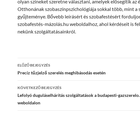
olyan színeket szeretne választani, amelyek elősegítik az 
Otthonának szobaszínpszichológiája sokkal több, mint a 
gyűjteménye. Bővebb leírásért és szobafestésért forduljo
szobafestés-mázolás.hu weboldalhoz, ahol kérdéseit is fel
nekünk szolgáltatásainkról.
Bejegyzések
ELŐZŐ BEJEGYZÉS
navigációja
Precíz tűzjelző szerelés meghibásodás esetén
KÖVETKEZŐ BEJEGYZÉS
Lefolyó duguláselhárítás szolgáltatások a budapesti-gazszerelo
weboldalon