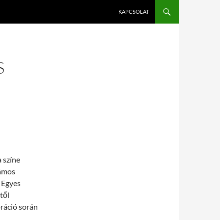
KAPCSOLAT
S
 színe
zámos
 Egyes
től
oráció során