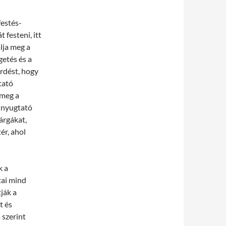
estés-
 festeni, itt
álja meg a
getés és a
érdést, hogy
tató
 meg a
a nyugtató
árgákat,
ér, ahol
k a
tai mind
tják a
t és
 szerint