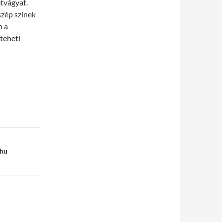
étvágyat.
szép színek
n a
teheti
.hu