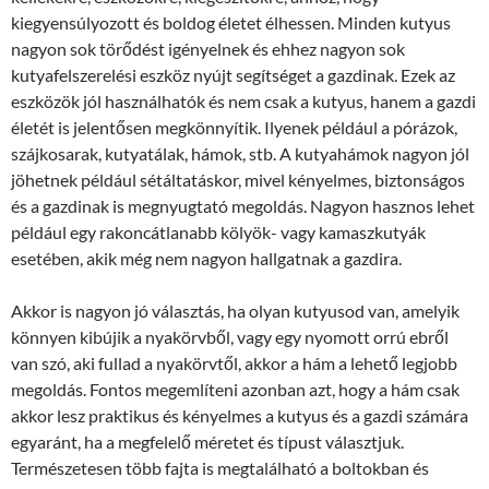
kiegyensúlyozott és boldog életet élhessen. Minden kutyus
nagyon sok törődést igényelnek és ehhez nagyon sok
kutyafelszerelési eszköz nyújt segítséget a gazdinak. Ezek az
eszközök jól használhatók és nem csak a kutyus, hanem a gazdi
életét is jelentősen megkönnyítik. Ilyenek például a pórázok,
szájkosarak, kutyatálak, hámok, stb. A kutyahámok nagyon jól
jöhetnek például sétáltatáskor, mivel kényelmes, biztonságos
és a gazdinak is megnyugtató megoldás. Nagyon hasznos lehet
például egy rakoncátlanabb kölyök- vagy kamaszkutyák
esetében, akik még nem nagyon hallgatnak a gazdira.
Akkor is nagyon jó választás, ha olyan kutyusod van, amelyik
könnyen kibújik a nyakörvből, vagy egy nyomott orrú ebről
van szó, aki fullad a nyakörvtől, akkor a hám a lehető legjobb
megoldás. Fontos megemlíteni azonban azt, hogy a hám csak
akkor lesz praktikus és kényelmes a kutyus és a gazdi számára
egyaránt, ha a megfelelő méretet és típust választjuk.
Természetesen több fajta is megtalálható a boltokban és