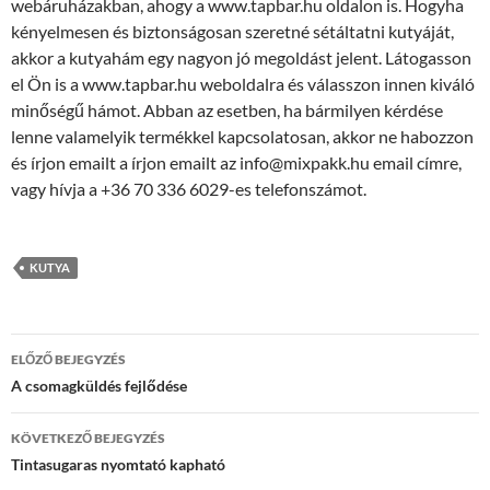
webáruházakban, ahogy a www.tapbar.hu oldalon is. Hogyha
kényelmesen és biztonságosan szeretné sétáltatni kutyáját,
akkor a kutyahám egy nagyon jó megoldást jelent. Látogasson
el Ön is a www.tapbar.hu weboldalra és válasszon innen kiváló
minőségű hámot. Abban az esetben, ha bármilyen kérdése
lenne valamelyik termékkel kapcsolatosan, akkor ne habozzon
és írjon emailt a írjon emailt az info@mixpakk.hu email címre,
vagy hívja a +36 70 336 6029-es telefonszámot.
KUTYA
Bejegyzések
ELŐZŐ BEJEGYZÉS
navigációja
A csomagküldés fejlődése
KÖVETKEZŐ BEJEGYZÉS
Tintasugaras nyomtató kapható