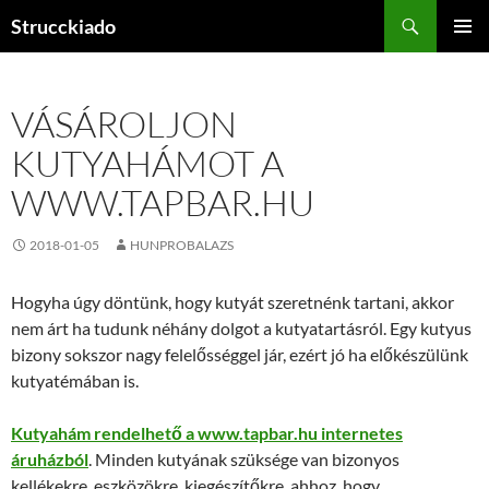
Tartalomhoz
Keresés
Strucckiado
ELSŐDL
MENÜ
VÁSÁROLJON
KUTYAHÁMOT A
WWW.TAPBAR.HU
2018-01-05
HUNPROBALAZS
Hogyha úgy döntünk, hogy kutyát szeretnénk tartani, akkor
nem árt ha tudunk néhány dolgot a kutyatartásról. Egy kutyus
bizony sokszor nagy felelősséggel jár, ezért jó ha előkészülünk
kutyatémában is.
Kutyahám rendelhető a www.tapbar.hu internetes
áruházból
. Minden kutyának szüksége van bizonyos
kellékekre, eszközökre, kiegészítőkre, ahhoz, hogy