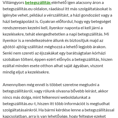
Villámgyors
betegszállítás
elérhető igen alacsony áron a
betegszállítás.eu oldalon, ráadásul itt más szolgáltatásokat is
igénybe vehet, például a vérszállítást, a házi gondozást vagy a
házi betegápolást is. Gyakran előfordul, hogy egy betegséget
rendszeresen kezelni kell, ilyenkor naponta el kell járni a
kezelésekre, tehát elengedhetetlen a napi betegszállítás. Mi
ilyenkor is a rendelkezésére állunk és biztosítjuk majd az
ajtótól-ajtóig szállítást méghozzá a lehető legjobb árakon.
Senki nem szereti az éjszakákat egy barátságtalan kórházi
szobában tölteni, éppen ezért előnyös a betegszállítás, hiszen
ezáltal minden esete otthon alhat saját ágyában, viszont
mindig eljut a kezelésekre.
Amennyiben még ennél is többet szeretne megtudni a
betegszállításról, vagy rólunk olvasna bővebb leírást, akkor
nincs más dolga, mint felkeresni weboldalunkat a
betegszállítás.eu-t, hiszen itt több információt is megtudhat
szolgáltatásainkról. Ha bármi kérdése lenne a betegszállítással
kapcsolatban, arra is van lehetősége, hogy feltegye ezeket