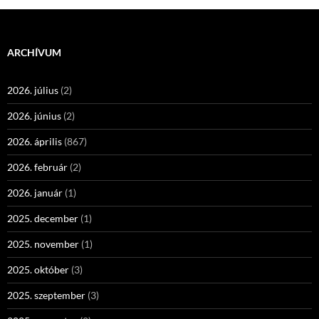
ARCHÍVUM
2026. július
(2)
2026. június
(2)
2026. április
(867)
2026. február
(2)
2026. január
(1)
2025. december
(1)
2025. november
(1)
2025. október
(3)
2025. szeptember
(3)