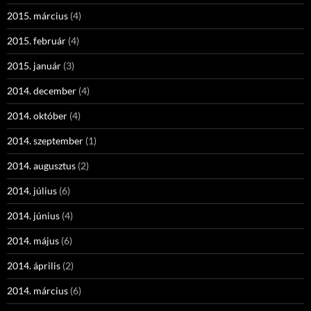
2015. március
(4)
2015. február
(4)
2015. január
(3)
2014. december
(4)
2014. október
(4)
2014. szeptember
(1)
2014. augusztus
(2)
2014. július
(6)
2014. június
(4)
2014. május
(6)
2014. április
(2)
2014. március
(6)