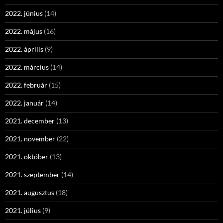
2022. június
(14)
2022. május
(16)
2022. április
(9)
2022. március
(14)
2022. február
(15)
2022. január
(14)
2021. december
(13)
2021. november
(22)
2021. október
(13)
2021. szeptember
(14)
2021. augusztus
(18)
2021. július
(9)