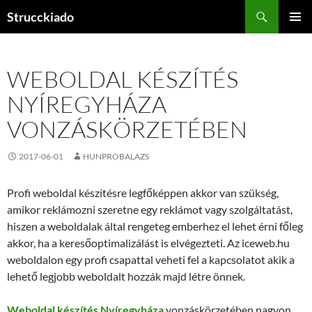
Tartalomhoz
Keresés
Strucckiado
ELSŐDL
MENÜ
WEBOLDAL KÉSZÍTÉS
NYÍREGYHÁZA
VONZÁSKÖRZETÉBEN
2017-06-01
HUNPROBALAZS
Profi weboldal készítésre legfőképpen akkor van szükség,
amikor reklámozni szeretne egy reklámot vagy szolgáltatást,
hiszen a weboldalak által rengeteg emberhez el lehet érni főleg
akkor, ha a keresőoptimalizálást is elvégezteti. Az iceweb.hu
weboldalon egy profi csapattal veheti fel a kapcsolatot akik a
lehető legjobb weboldalt hozzák majd létre önnek.
Weboldal készítés Nyíregyháza
vonzáskörzetében nagyon