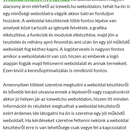
alacsony áron elérhető az iceweb.hu weboldalon, tehát ha ön is
egy minőségi weboldalra vágyik akkor bátran forduljon
hozzánk. A weboldal készítésnek több fontos lépése van
amelyek közé tartozik az igények felvétele, a grafika
elkészítése, a funkciók és modulok elkészítése, majd jön a
tesztelés és néhány apró finomítás ami után ön egy jól működő
weboldalt fog kézhez kapni. A logótervezés is nagyon fontos
amikor a weboldalakról van szó, hiszen az emberek a logó
alapján fogják majd felismerni weboldalát és annak termékeit.
Ezen kívül a keresőoptimalizálás is rendkívül fontos.
Amennyiben többet szeretne megtudni a weboldal készítésről
és bővebb leírást olvasna ennek a lépéseiről vagy csapatunkról
akkor jó helyen jár az iceweb.hu weboldalon, hiszen itt minden
információt és részletet megtudhat a weboldal készítésről
ezért érdemes ide látogatni ha ön is szeretne egy jól működő
weboldalt. Ha kérdéseket szeretne feltenni nekünk a weboldal
készítésről erre is van lehetősége csak vegye fel a kapcsolatot