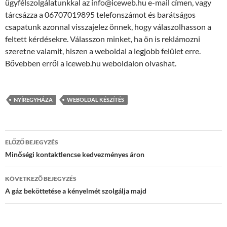
ügyfélszolgálatunkkal az info@iceweb.hu e-mail címen, vagy
tárcsázza a 06707019895 telefonszámot és barátságos
csapatunk azonnal visszajelez önnek, hogy válaszolhasson a
feltett kérdésekre. Válasszon minket, ha ön is reklámozni
szeretne valamit, hiszen a weboldal a legjobb felület erre.
Bővebben erről a iceweb.hu weboldalon olvashat.
NYÍREGYHÁZA
WEBOLDAL KÉSZÍTÉS
Bejegyzések
ELŐZŐ BEJEGYZÉS
navigációja
Minőségi kontaktlencse kedvezményes áron
KÖVETKEZŐ BEJEGYZÉS
A gáz beköttetése a kényelmét szolgálja majd