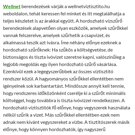
Wellnet
berendezések várják a wellnetviztisztito.hu
weboldalon, tehát keressen fel minket és itt megtalálhatja a
teljes készletet is az árakkal együtt. A hordozható vízszűrő
berendezések alapvetően olyan eszközök, amelyek szűrőkkel
vannak felszerelve, amelyek szűrhetik a csapvizet, és
alkalmassá teszik azt ivásra. Íme néhány előnye ezeknek a
hordozható szűrőknek: Ha szűkös a költségvetése, de
biztonságos és tiszta ivóvizet szeretne kapni, valószínűleg a
legjobb megoldás egy ilyen hordozható szűrő vásárlása.
Ezenkívül ezek a legegyszerűbbek az összes víztisztító
rendszer közül. A hagyományos szűrőkkel ellentétben nem
igényelnek sok karbantartást. Mindössze annyit kell tennie,
hogy rendszeres időközönként cserélje ki a szűrőt minimális
költséggel, hogy továbbra is tiszta ivóvízzel rendelkezzen. A
hordozható víztisztítók fő előnye, hogy vegyszerek használata
nélkül szűrik a vizet. Más szűrőkkel ellentétben ezek nem
adnak nem kívánt vegyszereket a vízbe. A tisztítószerek másik
előnye, hogy könnyen hordozhatók, így nagyszerű