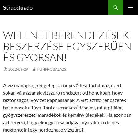
Tartalomhoz
Keresés
Strucckiado
ELSŐDL
MENÜ
WELLNET BERENDEZÉSEK
BESZERZÉSE EGYSZERŰEN
ÉS GYORSAN!
2022-09-29
HUNPROBALAZS
A víz manapság rengeteg szennyeződést tartalmaz, ezért
sokan választanak vízszűrő rendszert otthonukban, hogy
biztonságos ivóvizet kaphassanak. A víztisztító rendszerek
hajlamosak eltávolítani a szennyeződéseket, mint pl. klór,
gyógyszerészeti maradékok és kemény üledékek. Ha azonban
azt tervezi, hogy elmegy a családjával nyaralni, érdemes
megfontolni egy hordozható vízszűrőt.