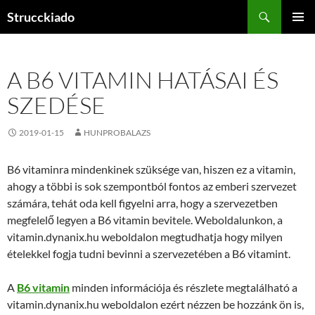
Tartalomhoz
Keresés
Strucckiado
ELSŐDL
MENÜ
A B6 VITAMIN HATÁSAI ÉS
SZEDÉSE
2019-01-15
HUNPROBALAZS
B6 vitaminra mindenkinek szüksége van, hiszen ez a vitamin,
ahogy a többi is sok szempontból fontos az emberi szervezet
számára, tehát oda kell figyelni arra, hogy a szervezetben
megfelelő legyen a B6 vitamin bevitele. Weboldalunkon, a
vitamin.dynanix.hu weboldalon megtudhatja hogy milyen
ételekkel fogja tudni bevinni a szervezetében a B6 vitamint.
A
B6 vitamin
minden információja és részlete megtalálható a
vitamin.dynanix.hu weboldalon ezért nézzen be hozzánk ön is,