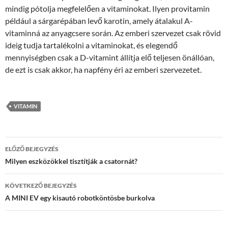
mindig pótolja megfelelően a vitaminokat. Ilyen provitamin
például a sárgarépában levő karotin, amely átalakul A-
vitaminná az anyagcsere során. Az emberi szervezet csak rövid
ideig tudja tartalékolni a vitaminokat, és elegendő
mennyiségben csak a D-vitamint állítja elő teljesen önállóan,
de ezt is csak akkor, ha napfény éri az emberi szervezetet.
VITAMIN
Bejegyzések
ELŐZŐ BEJEGYZÉS
navigációja
Milyen eszközökkel tisztítják a csatornát?
KÖVETKEZŐ BEJEGYZÉS
A MINI EV egy kisautó robotköntösbe burkolva