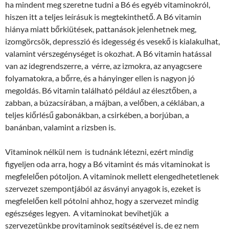
ha mindent meg szeretne tudni a B6 és egyéb vitaminokról,
hiszen itt a teljes leírásuk is megtekinthető. A B6 vitamin
hiánya miatt bőrkiütések, pattanások jelenhetnek meg,
izomgörcsök, depresszió és idegesség és vesekő is kialakulhat,
valamint vérszegénységet is okozhat. A B6 vitamin hatással
van az idegrendszerre, a vérre, az izmokra, az anyagcsere
folyamatokra, a bőrre, és a hányinger ellen is nagyon jó
megoldás. B6 vitamin található például az élesztőben, a
zabban, a búzacsírában, a májban, a velőben, a céklában, a
teljes kiőrlésű gabonákban, a csirkében, a borjúban, a
banánban, valamint a rizsben is.
Vitaminok nélkül nem is tudnánk létezni, ezért mindig
figyeljen oda arra, hogy a B6 vitamint és más vitaminokat is
megfelelően pótoljon. A vitaminok mellett elengedhetetlenek
szervezet szempontjából az ásványi anyagok is, ezeket is
megfelelően kell pótolni ahhoz, hogy a szervezet mindig
egészséges legyen. A vitaminokat bevihetjük a
szervezetünkbe provitaminok segítségével is, de ez nem