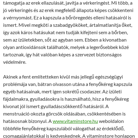
támogatja az erek ellazulását, javítja a vérkeringést. Mi több, a
jó vérkeringés és az erek megfelelő állapota képes csökkenteni
a vérnyomást. Ez a kapszula a bőröregedés elleni hatásairól is
ismert. Mivel megköti a szabadgyököket, ártalmatlanítja őket,
így azok káros hatásukat nem tudják kifejteni sem a bőrben,
sem az ízületekben, sőt az agyban sem. Ebben a kivonatban
olyan antioxidánsok találhatók, melyek a legerősebbek közé
tartoznak, így hát valóban képes a szervezet biztonságos
védelmére.
Akinek a fent említetteken kívül más jellegű egészségügyi
problémája van, bátran olvasson utána a fenyőkéreg kapszula
egyéb hatásainak, mert igen sokrétű csodaszer. Az ízületi
fájdalmakra, gyulladásokra is használható, hisz a fenyőkéreg
kivonat jól ismert gyulladáscsökkentő hatásáról. A
menstruáció okozta görcsök oldásában, csökkentésében is
hatásosnak bizonyul. A
www.vitaminstore.hu
weboldalon
többféle fenyőkéreg kapszulából válogathat az érdeklődő,
csomagajánlatokkal is kedveskednek. A vitaminstore honlapon