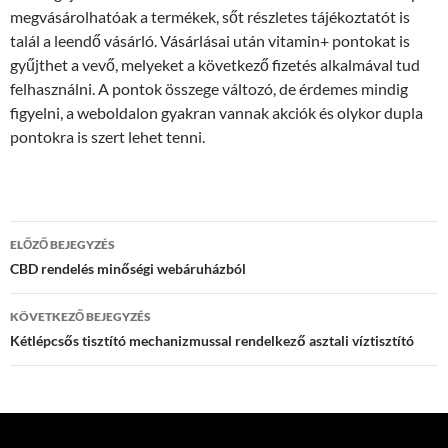
megvásárolhatóak a termékek, sőt részletes tájékoztatót is
talál a leendő vásárló. Vásárlásai után vitamin+ pontokat is
gyűjthet a vevő, melyeket a következő fizetés alkalmával tud
felhasználni. A pontok összege változó, de érdemes mindig
figyelni, a weboldalon gyakran vannak akciók és olykor dupla
pontokra is szert lehet tenni.
Bejegyzések
ELŐZŐ BEJEGYZÉS
navigációja
CBD rendelés minőségi webáruházból
KÖVETKEZŐ BEJEGYZÉS
Kétlépcsős tisztító mechanizmussal rendelkező asztali víztisztító