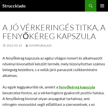
Tartalomhoz
Keresés
Strucckiado
ELSŐDL
MENÜ
A JÓ VÉRKERINGÉS TITKA, A
FENYŐKÉREG KAPSZULA
2022-05-23
HUNPROBALAZS
A fenyőkéreg kapszula az egész világon ismert és alkalmazott
növényi kivonatból készült termék, mely bizonyítottan számos
betegség kezelésre, s a velük járó panaszok csökkentésére
alkalmas.
Az egyik leggyakoribb ok, amiért a
fenyőkéreg kapszula
beszerzése fontos, az a vérkeringésre gyakorolt pozitív hatása.
A fenyőkéreg kivonat olyan anyagokat tartalmaz, ami
nitrogén-monoxidot segít előállítani a szervezetnek, s ez