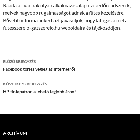
Ráadásul vannak olyan alkalmazás alapú vezérlőrendszerek,
melyek nagyobb rugalmasságot adnak a fűtés kezelésére.
Bővebb információkért azt javasoljuk, hogy látogasson el a
futesszerelo-gazszerelo.hu weboldalra és tájékozódjon!
Bejegyzések
ELŐZŐ BEJEGYZÉS
navigációja
Facebook törlés végleg az internetről
KÖVETKEZŐ BEJEGYZÉS
HP tintapatron a lehető legjobb áron!
ARCHÍVUM