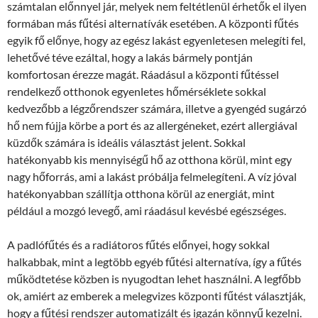
számtalan előnnyel jár, melyek nem feltétlenül érhetők el ilyen
formában más fűtési alternatívák esetében. A központi fűtés
egyik fő előnye, hogy az egész lakást egyenletesen melegíti fel,
lehetővé téve ezáltal, hogy a lakás bármely pontján
komfortosan érezze magát. Ráadásul a központi fűtéssel
rendelkező otthonok egyenletes hőmérséklete sokkal
kedvezőbb a légzőrendszer számára, illetve a gyengéd sugárzó
hő nem fújja körbe a port és az allergéneket, ezért allergiával
küzdők számára is ideális választást jelent. Sokkal
hatékonyabb kis mennyiségű hő az otthona körül, mint egy
nagy hőforrás, ami a lakást próbálja felmelegíteni. A víz jóval
hatékonyabban szállítja otthona körül az energiát, mint
például a mozgó levegő, ami ráadásul kevésbé egészséges.
A padlófűtés és a radiátoros fűtés előnyei, hogy sokkal
halkabbak, mint a legtöbb egyéb fűtési alternatíva, így a fűtés
működtetése közben is nyugodtan lehet használni. A legfőbb
ok, amiért az emberek a melegvizes központi fűtést választják,
hogy a fűtési rendszer automatizált és igazán könnyű kezelni.