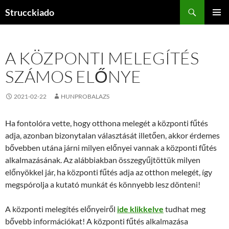
Tartalomhoz
Keresés
Strucckiado
ELSŐDL
MENÜ
A KÖZPONTI MELEGÍTÉS
SZÁMOS ELŐNYE
2021-02-22
HUNPROBALAZS
Ha fontolóra vette, hogy otthona melegét a központi fűtés
adja, azonban bizonytalan választását illetően, akkor érdemes
bővebben utána járni milyen előnyei vannak a központi fűtés
alkalmazásának. Az alábbiakban összegyűjtöttük milyen
előnyökkel jár, ha központi fűtés adja az otthon melegét, így
megspórolja a kutató munkát és könnyebb lesz dönteni!
A központi melegítés előnyeiről
ide klikkelve
tudhat meg
bővebb információkat! A központi fűtés alkalmazása