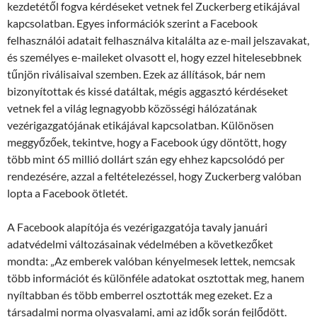
kezdetétől fogva kérdéseket vetnek fel Zuckerberg etikájával
kapcsolatban. Egyes információk szerint a Facebook
felhasználói adatait felhasználva kitalálta az e-mail jelszavakat,
és személyes e-maileket olvasott el, hogy ezzel hitelesebbnek
tűnjön riválisaival szemben. Ezek az állítások, bár nem
bizonyítottak és kissé datáltak, mégis aggasztó kérdéseket
vetnek fel a világ legnagyobb közösségi hálózatának
vezérigazgatójának etikájával kapcsolatban. Különösen
meggyőzőek, tekintve, hogy a Facebook úgy döntött, hogy
több mint 65 millió dollárt szán egy ehhez kapcsolódó per
rendezésére, azzal a feltételezéssel, hogy Zuckerberg valóban
lopta a Facebook ötletét.
A Facebook alapítója és vezérigazgatója tavaly januári
adatvédelmi változásainak védelmében a következőket
mondta: „Az emberek valóban kényelmesek lettek, nemcsak
több információt és különféle adatokat osztottak meg, hanem
nyíltabban és több emberrel osztották meg ezeket. Ez a
társadalmi norma olyasvalami, ami az idők során fejlődött.