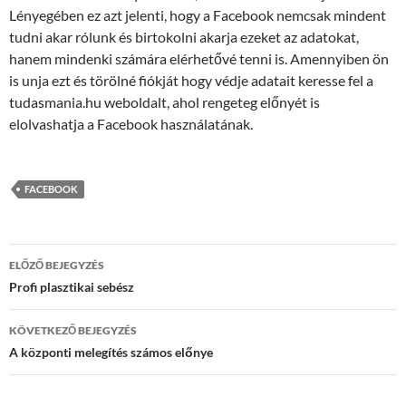
Lényegében ez azt jelenti, hogy a Facebook nemcsak mindent
tudni akar rólunk és birtokolni akarja ezeket az adatokat,
hanem mindenki számára elérhetővé tenni is. Amennyiben ön
is unja ezt és törölné fiókját hogy védje adatait keresse fel a
tudasmania.hu weboldalt, ahol rengeteg előnyét is
elolvashatja a Facebook használatának.
FACEBOOK
Bejegyzések
ELŐZŐ BEJEGYZÉS
navigációja
Profi plasztikai sebész
KÖVETKEZŐ BEJEGYZÉS
A központi melegítés számos előnye