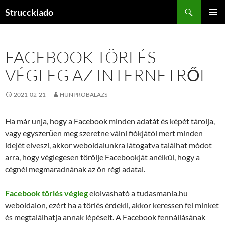
Tartalomhoz
Keresés
Strucckiado
ELSŐDL
MENÜ
FACEBOOK TÖRLÉS
VÉGLEG AZ INTERNETRŐL
2021-02-21
HUNPROBALAZS
Ha már unja, hogy a Facebook minden adatát és képét tárolja,
vagy egyszerűen meg szeretne válni fiókjától mert minden
idejét elveszi, akkor weboldalunkra látogatva találhat módot
arra, hogy véglegesen törölje Facebookját anélkül, hogy a
cégnél megmaradnának az ön régi adatai.
Facebook törlés végleg
elolvasható a tudasmania.hu
weboldalon, ezért ha a törlés érdekli, akkor keressen fel minket
és megtalálhatja annak lépéseit. A Facebook fennállásának