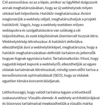
Cél azonosítása: ez az a lépés, amikor az ügyféllel dolgozunk
annak meghatározásában, hogy az új webhelynek milyen
célokat kell teljesítenie. Hatókör meghatározása: Amint
megismerjük a webhely céljait, meghatározhatjuk a projekt
hatókörét. Vagyis, hogy a webhely esetében milyen
weblapokra és szolgáltatásokra van szükség a cél
teljesítéséhez, és ezek kiépítésének ütemtervét hozzuk létre.
Webhelytérkép létrehozása: A hatókört definiálva
elkezdhetjük ásni a webhelytérképet, meghatározva, hogy a
hatókör meghatározásában definiált tartalom és jellemzők
hogyan fognak egymásra hatni. Tartalomalkotás: Most, hogy
nagyobb képet kapunk a webhelyről, elkezdhetjük az egyes
oldalak tartalmának létrehozását, mindig szem előtt tartva a
keresőmotorok optimalizálását (SEO), hogy az oldalak
egyetlen témára koncentrálódjanak.
Létfontosságú, hogy valódi tartalma legyen a következő
szakaszunkhoz: Vizuális elemek: A webhely architektúrájával
és bizonyos tartalmaival megkezdhetjük a vizuális márka