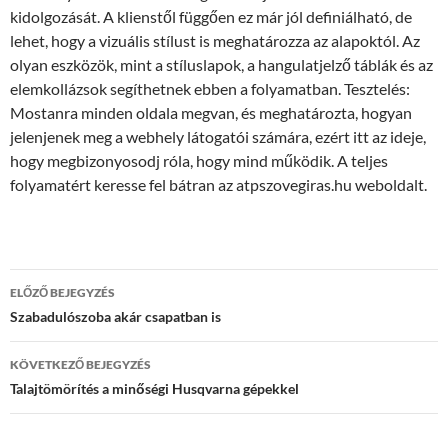
kidolgozását. A klienstől függően ez már jól definiálható, de
lehet, hogy a vizuális stílust is meghatározza az alapoktól. Az
olyan eszközök, mint a stíluslapok, a hangulatjelző táblák és az
elemkollázsok segíthetnek ebben a folyamatban. Tesztelés:
Mostanra minden oldala megvan, és meghatározta, hogyan
jelenjenek meg a webhely látogatói számára, ezért itt az ideje,
hogy megbizonyosodj róla, hogy mind működik. A teljes
folyamatért keresse fel bátran az atpszovegiras.hu weboldalt.
Bejegyzések
ELŐZŐ BEJEGYZÉS
navigációja
Szabadulószoba akár csapatban is
KÖVETKEZŐ BEJEGYZÉS
Talajtömörítés a minőségi Husqvarna gépekkel