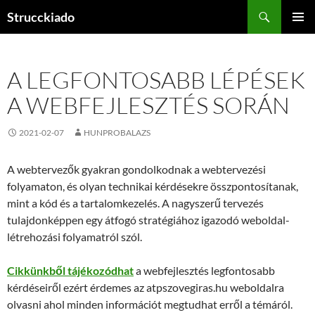
Tartalomhoz
Keresés
Strucckiado
ELSŐDL
MENÜ
A LEGFONTOSABB LÉPÉSEK
A WEBFEJLESZTÉS SORÁN
2021-02-07
HUNPROBALAZS
A webtervezők gyakran gondolkodnak a webtervezési
folyamaton, és olyan technikai kérdésekre összpontosítanak,
mint a kód és a tartalomkezelés. A nagyszerű tervezés
tulajdonképpen egy átfogó stratégiához igazodó weboldal-
létrehozási folyamatról szól.
Cikkünkből tájékozódhat
a webfejlesztés legfontosabb
kérdéseiről ezért érdemes az atpszovegiras.hu weboldalra
olvasni ahol minden információt megtudhat erről a témáról.