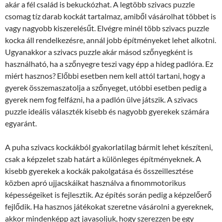
akár a fél család is bekuckózhat. A legtöbb szivacs puzzle
csomag tíz darab kockát tartalmaz, amiből vásárolhat többet is
vagy nagyobb kiszerelésűt. Elvégre minél több szivacs puzzle
kocka áll rendelkezésre, annál jobb építményeket lehet alkotni.
Ugyanakkor a szivacs puzzle akár másod szőnyegként is
használható, ha a szőnyegre teszi vagy épp a hideg padlóra. Ez
miért hasznos? Előbbi esetben nem kell attól tartani, hogy a
gyerek összemaszatolja a szőnyeget, utóbbi esetben pedig a
gyerek nem fog felfázni, ha a padlón ülve játszik. A szivacs
puzzle ideális választék kisebb és nagyobb gyerekek számára
egyaránt.
A puha szivacs kockákból gyakorlatilag bármit lehet készíteni,
csak a képzelet szab határt a különleges építményeknek. A
kisebb gyerekek a kockák pakolgatása és összeillesztése
közben apró ujjacskáikat használva a finommotorikus
képességeiket is fejlesztik. Az építés során pedig a képzelőerő
fejlődik. Ha hasznos játékokat szeretne vásárolni a gyereknek,
akkor mindenképp azt javasoljuk, hogy szerezzen be egy