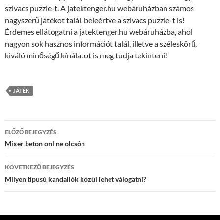
szivacs puzzle-t. A jatektenger.hu webáruházban számos
nagyszerű játékot talál, beleértve a szivacs puzzle-t is!
Érdemes ellátogatni a jatektenger.hu webáruházba, ahol
nagyon sok hasznos információt talál, illetve a széleskörű,
kiváló minőségű kínálatot is meg tudja tekinteni!
JÁTÉK
Bejegyzések
ELŐZŐ BEJEGYZÉS
navigációja
Mixer beton online olcsón
KÖVETKEZŐ BEJEGYZÉS
Milyen típusú kandallók közül lehet válogatni?