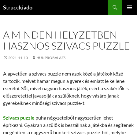
Tartalomhoz
Keresés
Strucckiado
ELSŐDL
MENÜ
A MINDEN HELYZETBEN
HASZNOS SZIVACS PUZZLE
2021-11-10
HUNPROBALAZS
Alapvetően a szivacs puzzle nem azok közé a játékok közé
tartozik, melyet hamar megun a gyerek és emiatt le kellene
cserélni. Sőt, mivel nagyon hasznos játék, ezért a szakértők is
előszeretettel javasolják a szülőknek, hogy vásároljanak
gyerekeiknek minőségi szivacs puzzle-t.
Szivacs puzzle
puha négyzeteiből nagyszerűen lehet
építkezni. Gyakran a szülők is beszállnak a játékba és segítenek
megépíteni a nagyszerű bunkert szivacs puzzle-ból, melybe