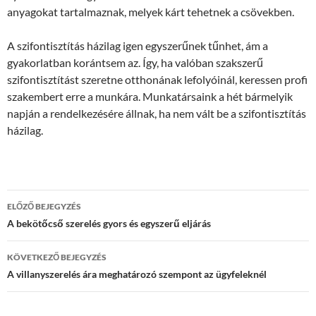
anyagokat tartalmaznak, melyek kárt tehetnek a csövekben.
A szifontisztítás házilag igen egyszerűnek tűnhet, ám a
gyakorlatban korántsem az. Így, ha valóban szakszerű
szifontisztítást szeretne otthonának lefolyóinál, keressen profi
szakembert erre a munkára. Munkatársaink a hét bármelyik
napján a rendelkezésére állnak, ha nem vált be a szifontisztítás
házilag.
Bejegyzések
ELŐZŐ BEJEGYZÉS
navigációja
A bekötőcső szerelés gyors és egyszerű eljárás
KÖVETKEZŐ BEJEGYZÉS
A villanyszerelés ára meghatározó szempont az ügyfeleknél