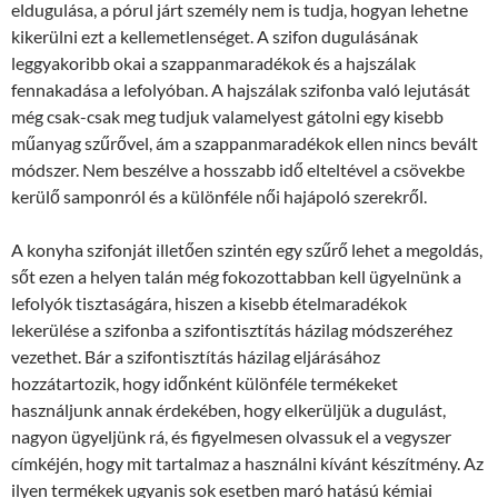
eldugulása, a pórul járt személy nem is tudja, hogyan lehetne
kikerülni ezt a kellemetlenséget. A szifon dugulásának
leggyakoribb okai a szappanmaradékok és a hajszálak
fennakadása a lefolyóban. A hajszálak szifonba való lejutását
még csak-csak meg tudjuk valamelyest gátolni egy kisebb
műanyag szűrővel, ám a szappanmaradékok ellen nincs bevált
módszer. Nem beszélve a hosszabb idő elteltével a csövekbe
kerülő samponról és a különféle női hajápoló szerekről.
A konyha szifonját illetően szintén egy szűrő lehet a megoldás,
sőt ezen a helyen talán még fokozottabban kell ügyelnünk a
lefolyók tisztaságára, hiszen a kisebb ételmaradékok
lekerülése a szifonba a szifontisztítás házilag módszeréhez
vezethet. Bár a szifontisztítás házilag eljárásához
hozzátartozik, hogy időnként különféle termékeket
használjunk annak érdekében, hogy elkerüljük a dugulást,
nagyon ügyeljünk rá, és figyelmesen olvassuk el a vegyszer
címkéjén, hogy mit tartalmaz a használni kívánt készítmény. Az
ilyen termékek ugyanis sok esetben maró hatású kémiai