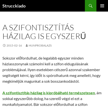
Tartalomhoz
Keresés
Strucckiado
ELSŐDL
MENÜ
A SZIFONTISZTÍTÁS
HÁZILAG IS EGYSZERŰ
2015-02-16
HUNPROBALAZS
Sokszor előfordulhat, de legalább egyszer minden
háziasszonynak számolni kell a szifon eldugulásának
problémájával. Ilyen esetekben célszerű azonnal szakember
segítségét kérni, így időt is spórolhatunk meg amellett, hogy
megkíméljük magunkat a sok bosszankodástól.
A szifontisztítás házilag is kipróbálható természetesen
, ám
sokkal egyszerűbb dolog, ha szerelő végzi el ezt a
munkafolyamatot. Bár sokszor előfordulhat a szifon