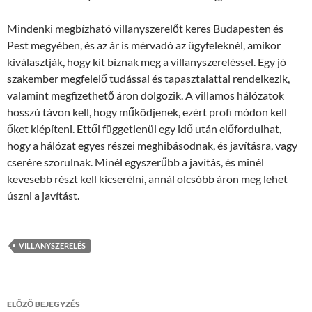
Mindenki megbízható villanyszerelőt keres Budapesten és
Pest megyében, és az ár is mérvadó az ügyfeleknél, amikor
kiválasztják, hogy kit bíznak meg a villanyszereléssel. Egy jó
szakember megfelelő tudással és tapasztalattal rendelkezik,
valamint megfizethető áron dolgozik. A villamos hálózatok
hosszú távon kell, hogy működjenek, ezért profi módon kell
őket kiépíteni. Ettől függetlenül egy idő után előfordulhat,
hogy a hálózat egyes részei meghibásodnak, és javításra, vagy
cserére szorulnak. Minél egyszerűbb a javítás, és minél
kevesebb részt kell kicserélni, annál olcsóbb áron meg lehet
úszni a javítást.
VILLANYSZERELÉS
Bejegyzések
ELŐZŐ BEJEGYZÉS