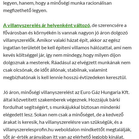
legyen, hanem, hogy a minőségi munka racionálisan
megfizethető legyen.
A villanyszerelés ár helyenként változó
, de szerencsére a
fővárosban és környékén is vannak nagyon jó áron dolgozó
villanyszerelők. Amikor valaki házat épít, akkor az egész
ingatlan területét be kell építeni villamos hálózattal, ami nem
kevés költséggel jár, így nem mindegy, hogy milyen díjon
dolgoznak a mesterek. Ráadásul az elvégzett munkának nem
csak olcsónak, de időt állónak, stabilnak, valamint
megbízhatónak is kell lennie hosszú évtizedeken keresztül.
Jó áron, minőségi villanyszerelést az Euro Gáz Hungaria Kft.
által közvetített szakemberek végeznek. Hozzájuk bárki
fordulhat segítségért, s munkájukkal biztosan mindenki
elégedett lesz. Sokan nem csak a minőséget, de a kedvező
árakat is keresik, ha villanyszerelésre van szükségük, és a
villanyszerelesprofin.hu weboldalon mindkettőt megtalálják,
sőt ár-érték arányában itt van az elérhető legjobb kínálat.