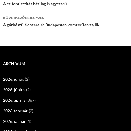
navigációja
A szifontisztítás házilag is egyszerű
KÖVETKEZŐ BEJEGYZÉS
A gázkészülék szerelés Budapesten korszerűen zajlik
ARCHÍVUM
2026. július
(2)
2026. június
(2)
2026. április
(867)
2026. február
(2)
2026. január
(1)