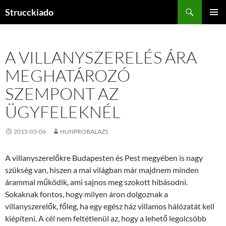
Tartalomhoz
Keresés
Strucckiado
ELSŐDL
MENÜ
A VILLANYSZERELÉS ÁRA
MEGHATÁROZÓ
SZEMPONT AZ
ÜGYFELEKNÉL
2015-03-06
HUNPROBALAZS
A villanyszerelőkre Budapesten és Pest megyében is nagy
szükség van, hiszen a mai világban már majdnem minden
árammal működik, ami sajnos meg szokott hibásodni.
Sokaknak fontos, hogy milyen áron dolgoznak a
villanyszerelők, főleg, ha egy egész ház villamos hálózatát kell
kiépíteni. A cél nem feltétlenül az, hogy a lehető legolcsóbb