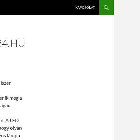
KAPCSOLAT
24.HU
hiszen
enik meg a
ágai.
n. A LED
 hogy olyan
yos lámpa