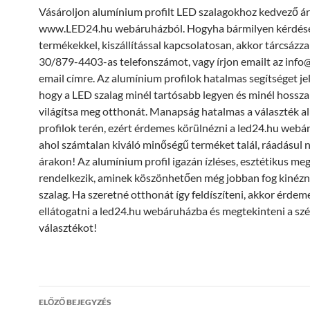
Vásároljon alumínium profilt LED szalagokhoz kedvező á
www.LED24.hu webáruházból. Hogyha bármilyen kérdése
termékekkel, kiszállítással kapcsolatosan, akkor tárcsázza
30/879-4403-as telefonszámot, vagy írjon emailt az inf
email címre. Az alumínium profilok hatalmas segítséget je
hogy a LED szalag minél tartósabb legyen és minél hossza
világítsa meg otthonát. Manapság hatalmas a választék 
profilok terén, ezért érdemes körülnézni a led24.hu webá
ahol számtalan kiváló minőségű terméket talál, ráadásul 
árakon! Az alumínium profil igazán ízléses, esztétikus me
rendelkezik, aminek köszönhetően még jobban fog kinézn
szalag. Ha szeretné otthonát így feldíszíteni, akkor érdem
ellátogatni a led24.hu webáruházba és megtekinteni a sz
választékot!
Bejegyzések
ELŐZŐ BEJEGYZÉS