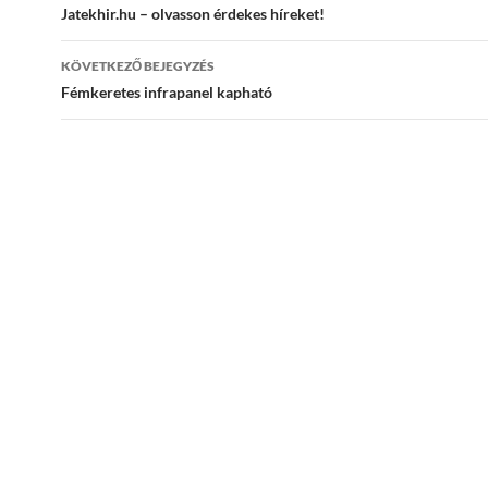
navigációja
Jatekhir.hu – olvasson érdekes híreket!
KÖVETKEZŐ BEJEGYZÉS
Fémkeretes infrapanel kapható