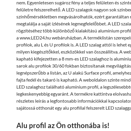
nem. Egyenletesen sugároz fény a teljes felületen és szin
felületre felszerelhető. A LED szalagok nagyon sok színbe
színhőmérsékletben megvásárolhatók, ezért garantáltan
megtalálja a saját ízlésének legmegfelelőbbet. A LED szal
rögzítéséhez több különböző kialakítású alumínium profil
a www.LED24.hu webáruházban. A terméklistán szerepel
profilok, alu L és U profilok is. A LED szalag attól is lehet 
milyen kiegészítőkkel, eszközökkel van összeállítva. A w
kapható kifejezetten a 8 mm-es LED szalaghoz is alumíniu
sarok alu profilok 30/60 fokban biztosítanak megvilágítás
legnépszerűbb a listán, az U alakú Surface profil, amelyh
fajta fedél és takaró is kapható. A weboldalon szinte min
LED szalaghoz található alumínium profil, a legszélesebbt
legkeskenyebbig egyaránt. A termékre kattintva elolvash
részletes leírás a legfontosabb információkkal kapcsolato
sajátossá otthonát egy alu profillal felszerelt LED szalagga
Alu profil az Ön otthonába is!