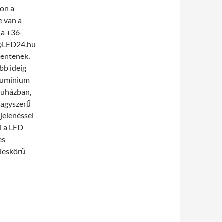
ron a
 van a
 a +36-
o@LED24.hu
lentenek,
bb ideig
alumínium
ruházban,
nagyszerű
gjelenéssel
i a LED
es
éleskörű