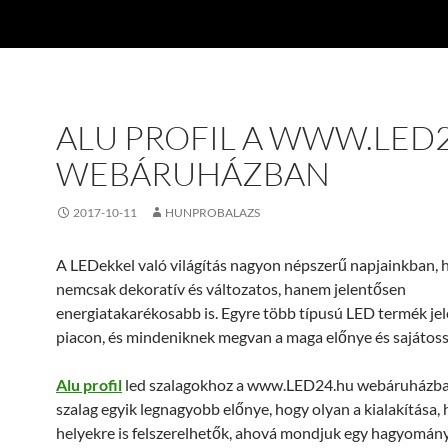
ALU PROFIL A WWW.LED
WEBÁRUHÁZBAN
2017-10-11
HUNPROBALAZS
A LEDekkel való világítás nagyon népszerű napjainkban, 
nemcsak dekoratív és változatos, hanem jelentősen
energiatakarékosabb is. Egyre több típusú LED termék jel
piacon, és mindeniknek megvan a maga előnye és sajátoss
Alu profil
led szalagokhoz a www.LED24.hu webáruházba
szalag egyik legnagyobb előnye, hogy olyan a kialakítása,
helyekre is felszerelhetők, ahová mondjuk egy hagyomán