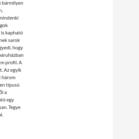
te bármilyen
n,
 mindenki
agok
 is kapható
nek sarok
egyedi, hogy
ebáruházban
m profil. A
t. Az egyik
ez három
den típusú
ől a
ató egy
san. Tegye
l.