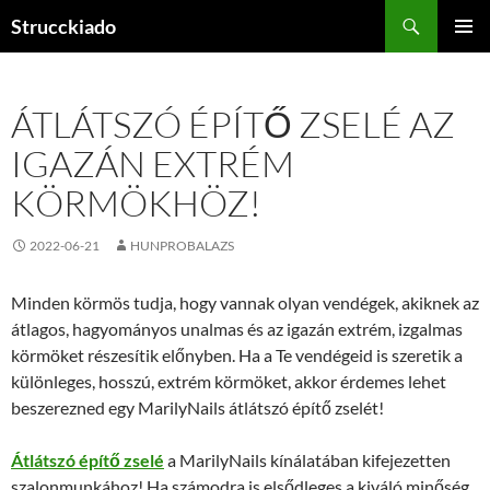
Tartalomhoz
Keresés
Strucckiado
ELSŐDL
MENÜ
ÁTLÁTSZÓ ÉPÍTŐ ZSELÉ AZ
IGAZÁN EXTRÉM
KÖRMÖKHÖZ!
2022-06-21
HUNPROBALAZS
Minden körmös tudja, hogy vannak olyan vendégek, akiknek az
átlagos, hagyományos unalmas és az igazán extrém, izgalmas
körmöket részesítik előnyben. Ha a Te vendégeid is szeretik a
különleges, hosszú, extrém körmöket, akkor érdemes lehet
beszerezned egy MarilyNails átlátszó építő zselét!
Átlátszó építő zselé
a MarilyNails kínálatában kifejezetten
szalonmunkához! Ha számodra is elsődleges a kiváló minőség,