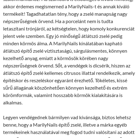
akkor érdemes megismerned a MarilyNails-t és annak kiváló
termékeit! Tagadhatatlan tény, hogy a zselé manapság nagy
népszerűségnek örvend. Ha a porcelánt nem is tudta
letaszítani trónjáról, az kétségtelen, hogy komoly konkurenciát
jelent vele szemben. Egy jó minőségű átlátszó zselé pedig
minden körmös álma. A MarilyNails kínálatában kapható
átlátszó építő zselé víztisztaságú, sárgulásmentes, könnyen
kezelhető anyag, emiatt a körmösök körében nagy
népszerűségnek örvend. Sőt, a vendégek is dicsérik, hiszen az
átlátszó építő zselé kellemes citrusos illattal rendelkezik, amely
építéskor és reszeléskor egyaránt érezhető. Tökéletes, kissé
sűrű állagának köszönhetően könnyen kezelhető és extrém
körömformák, valamint hosszabb körmök kialakítására is
alkalmas.
Legyen vendégednek bármilyen vad kívánsága, biztos lehetsz
benne, hogy a MarilyNails építő zselé, illetve a márka egyéb
termékeinek használatával meg fogod tudni valósítani az adott