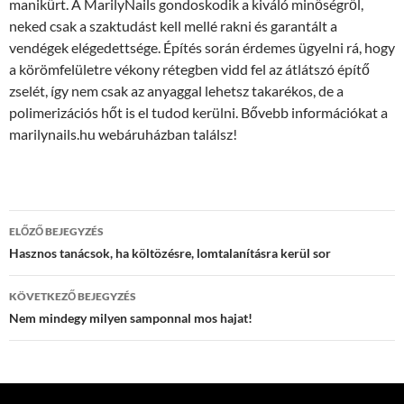
manikűrt. A MarilyNails gondoskodik a kiváló minőségről,
neked csak a szaktudást kell mellé rakni és garantált a
vendégek elégedettsége. Építés során érdemes ügyelni rá, hogy
a körömfelületre vékony rétegben vidd fel az átlátszó építő
zselét, így nem csak az anyaggal lehetsz takarékos, de a
polimerizációs hőt is el tudod kerülni. Bővebb információkat a
marilynails.hu webáruházban találsz!
Bejegyzések
ELŐZŐ BEJEGYZÉS
navigációja
Hasznos tanácsok, ha költözésre, lomtalanításra kerül sor
KÖVETKEZŐ BEJEGYZÉS
Nem mindegy milyen samponnal mos hajat!