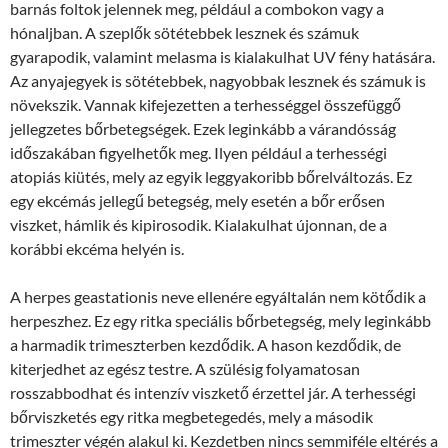
barnás foltok jelennek meg, például a combokon vagy a
hónaljban. A szeplők sötétebbek lesznek és számuk
gyarapodik, valamint melasma is kialakulhat UV fény hatására.
Az anyajegyek is sötétebbek, nagyobbak lesznek és számuk is
növekszik. Vannak kifejezetten a terhességgel összefüggő
jellegzetes bőrbetegségek. Ezek leginkább a várandósság
időszakában figyelhetők meg. Ilyen például a terhességi
atopiás kiütés, mely az egyik leggyakoribb bőrelváltozás. Ez
egy ekcémás jellegű betegség, mely esetén a bőr erősen
viszket, hámlik és kipirosodik. Kialakulhat újonnan, de a
korábbi ekcéma helyén is.
A herpes geastationis neve ellenére egyáltalán nem kötődik a
herpeszhez. Ez egy ritka speciális bőrbetegség, mely leginkább
a harmadik trimeszterben kezdődik. A hason kezdődik, de
kiterjedhet az egész testre. A szülésig folyamatosan
rosszabbodhat és intenzív viszkető érzettel jár. A terhességi
bőrviszketés egy ritka megbetegedés, mely a második
trimeszter végén alakul ki. Kezdetben nincs semmiféle eltérés a