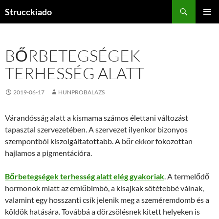
Tartalomhoz
Keresés
Strucckiado
ELSŐDL
MENÜ
BŐRBETEGSÉGEK
TERHESSÉG ALATT
2019-06-17
HUNPROBALAZS
Várandósság alatt a kismama számos élettani változást
tapasztal szervezetében. A szervezet ilyenkor bizonyos
szempontból kiszolgáltatottabb. A bőr ekkor fokozottan
hajlamos a pigmentációra.
Bőrbetegségek terhesség alatt elég gyakoriak
. A termelődő
hormonok miatt az emlőbimbó, a kisajkak sötétebbé válnak,
valamint egy hosszanti csík jelenik meg a szeméremdomb és a
köldök hatására. Továbbá a dörzsölésnek kitett helyeken is