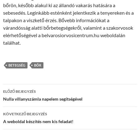
bőrön, később alakul ki az állandó vakarás hatására a
sebesedés. Leginkább esténként jelentkezik a tenyereken és a
talpakon a viszkető érzés. Bővebb információkat a
várandósság alatti bőrbetegségekről, valamint a szakorvosok
elérhetőségével a belvarosiorvosicentrum.hu weboldalán
találhat.
BETEGSÉG
BŐR
Bejegyzések
ELŐZŐ BEJEGYZÉS
navigációja
Nulla villanyszámla napelem segítségével
KÖVETKEZŐ BEJEGYZÉS
A weboldal készítés nem kis feladat!