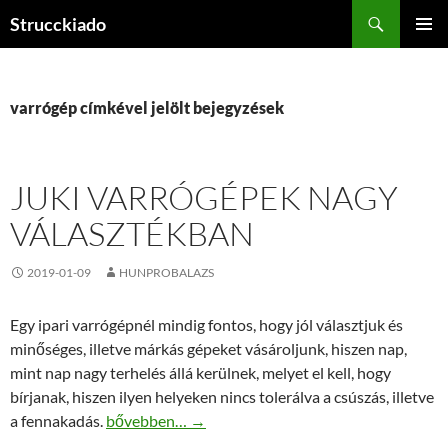
Tartalomhoz
Keresés
Strucckiado
ELSŐDL
MENÜ
varrógép címkével jelölt bejegyzések
JUKI VARRÓGÉPEK NAGY
VÁLASZTÉKBAN
2019-01-09
HUNPROBALAZS
Egy ipari varrógépnél mindig fontos, hogy jól választjuk és
minőséges, illetve márkás gépeket vásároljunk, hiszen nap,
mint nap nagy terhelés állá kerülnek, melyet el kell, hogy
bírjanak, hiszen ilyen helyeken nincs tolerálva a csúszás, illetve
Juki varrógépek nagy választékban
a fennakadás.
bővebben…
→