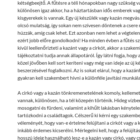
kétségbeejtő. A fűtésre a téli hónapokban nagy szükség v
különösen igaz akkor, ha a háztartásban idős emberek va
kisgyerekek is vannak. Egy új készülék vagy kazán megvá
olcsó mulatság, így sokan nem szívesen döntenek a csere 
húzzák, amíg csak lehet. Ezt azonban nem lehet a végtelen
ezért jobb előre gondolkodni! Ha minden évben a fűtés 
kívül leellenőrizteti a kazánt vagy a cirkót, akkor a szake
tájékoztatni tudja annak állapotáról. Így látni fogja, hogy 
közel jövőben kell sort keríteni vagy még van ideje az új k
beszerzésével foglalkozni. Az is sokat elárul, hogy a kazá
gyakran kell szakembert hívni a különféle javítási munkál
A cirkó vagy a kazán tönkremenetelének komoly, kellemet
vannak, különösen, ha a tél közepén történik. Hideg vízben
mosogatni és fürdeni, valamint a kihűlt lakásban kénytel
tartózkodni a családtagok. Célszerű ki kérni egy szakemb
véleményét, hogy van-e értelme felújítani a cirkót vagy a 
inkább érdemes kicserélni. Mérlegelni kell, hogy a felújítá
hosszú ideig használható lesz-e a kazán vagy cirkó, vagy c