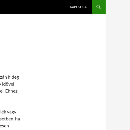
KAPCSOLAT
azán hideg
y idővel
vel. Ehhez
lék vagy
setben, ha
nesen