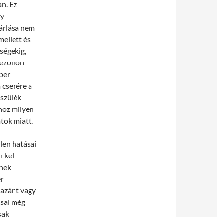
an. Ez
gy
sárlása nem
mellett és
ségekig,
szezonon
mber
a cserére a
észülék
nhoz milyen
atok miatt.
len hatásai
 kell
enek
er
kazánt vagy
ssal még
sak