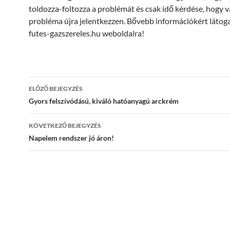
toldozza-foltozza a problémát és csak idő kérdése, hogy 
probléma újra jelentkezzen. Bővebb információkért látoga
futes-gazszereles.hu weboldalra!
Bejegyzések
ELŐZŐ BEJEGYZÉS
navigációja
Gyors felszívódású, kiváló hatóanyagú arckrém
KÖVETKEZŐ BEJEGYZÉS
Napelem rendszer jó áron!