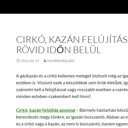
CIRKÓ, KAZÁN FELÚJÍTÁS
RÖVID IDŐN BELÜL
2021-02-27
HUNPROBALAZS
A gázkazán és a cirkó kellemes meleget biztosít még az ig
estéken is. Viszont ezek a készülékek sem örök életűek, íg
számolni kell a felújítással vagy rosszabb esetben a cseré
minden esteben szakembert kell hívni!
Cirkó, kazán felújítás azonnal
– Bármely háztartási készü
berendezés megy tönkre, az igazán bosszantó. Abban az e
ez a cirkó vagy a kazán, az nem is bosszantó, hanem egye