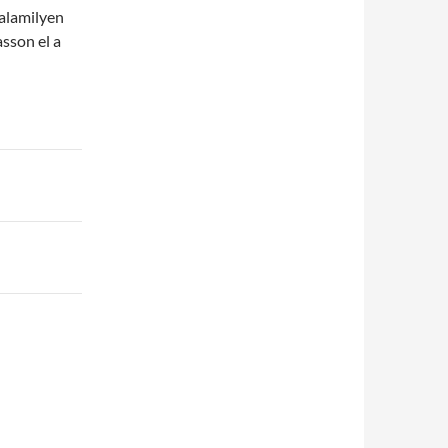
valamilyen
sson el a