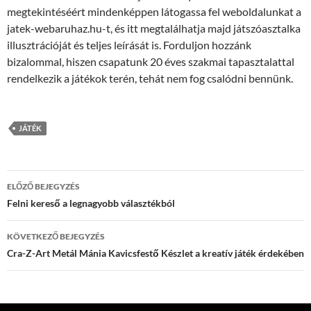
megtekintéséért mindenképpen látogassa fel weboldalunkat a
jatek-webaruhaz.hu-t, és itt megtalálhatja majd játszóasztalka
illusztrációját és teljes leírását is. Forduljon hozzánk
bizalommal, hiszen csapatunk 20 éves szakmai tapasztalattal
rendelkezik a játékok terén, tehát nem fog csalódni bennünk.
JÁTÉK
Bejegyzések
ELŐZŐ BEJEGYZÉS
navigációja
Felni kereső a legnagyobb választékból
KÖVETKEZŐ BEJEGYZÉS
Cra-Z-Art Metál Mánia Kavicsfestő Készlet a kreatív játék érdekében