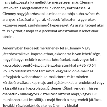
nagy játszóasztalka mellett természetesen más Clemmy
játékokat is megtalálhat nálunk néhány kattintással. A
Clemmy nagy játszóasztalka minden darabja puha, színes és
aranyos, ráadásul a figurák képesek fejleszteni a gyerekek
kézügyességét, színfelismerő képességét. Az asztal tetejét akár
fel is nyithatja majd és a játékokat az asztalban is lehet akár
tárolni.
Amennyiben kérdések merülnének fel a Clemmy Nagy
játszóasztalkával kapcsolatban, akkor arra is van lehetősége,
hogy feltegye nekünk ezeket a kérdéseket, csak vegye fel a
kapcsolatot segítőkész ügyfélszolgálatunkkal a +36 70 64
96 396 telefonszámot tárcsázva, vagy küldjön e-mailt az
info@jatek-webaruhaz.hu e-mail címre, és itt minden
kérdésére választ kap majd ami a játékokkal, a rendeléssel vagy
a kiszállítással kapcsolatos. Érdemes tőlünk rendelni, hiszen
csapatunk villámgyors kiszállítást biztosít majd, vagyis 1-3
munkanap alatt leszállítjuk majd önnek a megrendelt játékot.
További részletekért és a teljes Clemmy kínálat