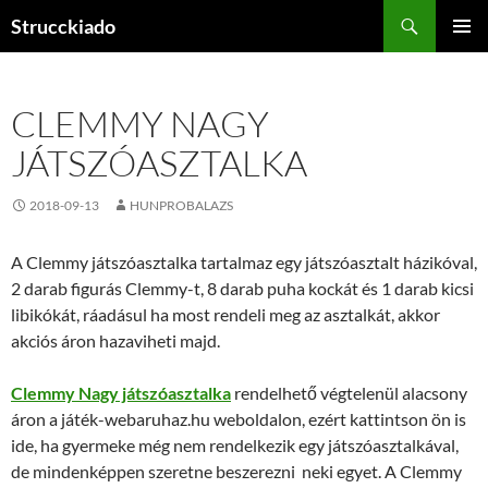
Tartalomhoz
Keresés
Strucckiado
ELSŐDL
MENÜ
CLEMMY NAGY
JÁTSZÓASZTALKA
2018-09-13
HUNPROBALAZS
A Clemmy játszóasztalka tartalmaz egy játszóasztalt házikóval,
2 darab figurás Clemmy-t, 8 darab puha kockát és 1 darab kicsi
libikókát, ráadásul ha most rendeli meg az asztalkát, akkor
akciós áron hazaviheti majd.
Clemmy Nagy játszóasztalka
rendelhető végtelenül alacsony
áron a játék-webaruhaz.hu weboldalon, ezért kattintson ön is
ide, ha gyermeke még nem rendelkezik egy játszóasztalkával,
de mindenképpen szeretne beszerezni neki egyet. A Clemmy