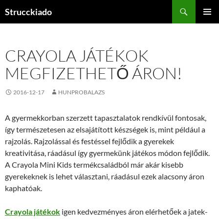
Tartalomhoz
Keresés
Strucckiado
ELSŐDL
MENÜ
CRAYOLA JÁTÉKOK
MEGFIZETHETŐ ÁRON!
2016-12-17
HUNPROBALAZS
A gyermekkorban szerzett tapasztalatok rendkívül fontosak,
így természetesen az elsajátított készségek is, mint például a
rajzolás. Rajzolással és festéssel fejlődik a gyerekek
kreativitása, ráadásul így gyermekünk játékos módon fejlődik.
A Crayola Mini Kids termékcsaládból már akár kisebb
gyerekeknek is lehet választani, ráadásul ezek alacsony áron
kaphatóak.
Crayola játékok
igen kedvezményes áron elérhetőek a jatek-