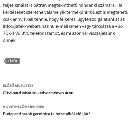
teljes kínálat is bátran megtekinthető mindenki számára. Ha
kérdéseket szeretne valamelyik termékünkről, ezt is megteheti,
csak annyit kell tennie, hogy felkeresi ügyfélszolgálatunkat az
info@jatek-webaruhaz.hu e-mail címen vagy tárcsázza a +36
70 64 96 396 telefonszámot, és mi azonnal visszajelzünk
önnek.
JÁTÉK
Bejegyzések
ELŐZŐ BEJEGYZÉS
navigációja
Cityboard vásárlás kedvezményes áron
KÖVETKEZŐ BEJEGYZÉS
Budapesti sarok garnitúra felhozatalból elől jár!