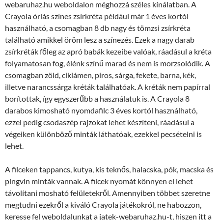
webaruhaz.hu weboldalon méghozzá széles kínálatban. A
Crayola óriás színes zsírkréta például már 1 éves kortól
használható, a csomagban 8 db nagy és tömzsi zsírkréta
található amikkel öröm lesz a színezés. Ezek a nagy darab
zsírkréták főleg az apró babák kezeibe valóak, ráadásul a kréta
folyamatosan fog, élénk színű marad és nem is morzsolódik. A
csomagban zöld, ciklámen, piros, sárga, fekete, barna, kék,
illetve narancssárga kréták találhatóak. A kréták nem papírral
borítottak, így egyszerűbb a használatuk is. A Crayola 8
darabos kimosható nyomdafilc 3 éves kortól használható,
ezzel pedig csodaszép rajzokat lehet készíteni, ráadásul a
végeiken különböző minták láthatóak, ezekkel pecsételni is
lehet.
A filceken tappancs, kutya, kis teknős, halacska, pók, macska és
pingvin minták vannak. A filcek nyomát könnyen el lehet
távolítani mosható felületekről. Amennyiben többet szeretne
megtudni ezekről a kiváló Crayola játékokról, ne habozzon,
keresse fel weboldalunkat a jatek-webaruhaz.hu-t, hiszen itt a