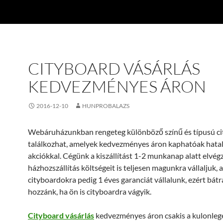
CITYBOARD VÁSÁRLÁS
KEDVEZMÉNYES ÁRON
2016-12-10
HUNPROBALAZS
Webáruházunkban rengeteg különböző színű és típusú c
találkozhat, amelyek kedvezményes áron kaphatóak hata
akciókkal. Cégünk a kiszállítást 1-2 munkanap alatt elvégzi
házhozszállítás költségeit is teljesen magunkra vállaljuk, a
cityboardokra pedig 1 éves garanciát vállalunk, ezért bátr
hozzánk, ha ön is cityboardra vágyik.
Cityboard vásárlás
kedvezményes áron csakis a kulonleg