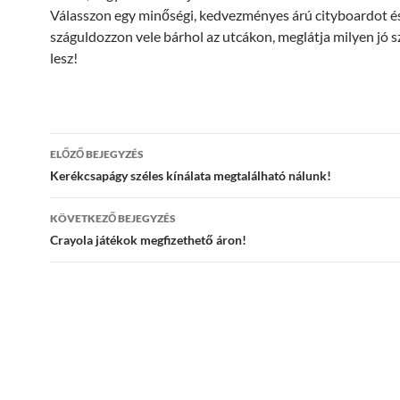
Válasszon egy minőségi, kedvezményes árú cityboardot é
száguldozzon vele bárhol az utcákon, meglátja milyen jó 
lesz!
Bejegyzések
ELŐZŐ BEJEGYZÉS
navigációja
Kerékcsapágy széles kínálata megtalálható nálunk!
KÖVETKEZŐ BEJEGYZÉS
Crayola játékok megfizethető áron!