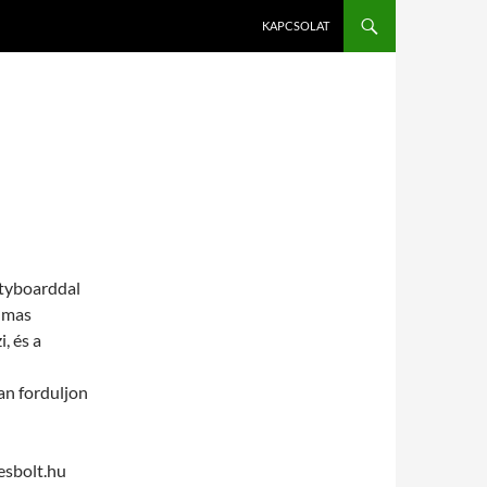
KAPCSOLAT
ityboarddal
lmas
, és a
an forduljon
esbolt.hu