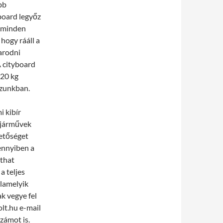
bb
board legyőz
e minden
hogy rááll a
yarodni
A cityboard
 20 kg
ázunkban.
 kibír
s járművek
hetőséget
mennyiben a
rthat
a teljes
alamelyik
k vegye fel
lt.hu e-mail
zámot is.