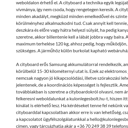
weboldalon érhető el. A cityboard a technika egyik legúja
vívmánya, így nem csoda, hogy rengetegen keresik. A city
minden akadályt, megküzd minden emelkedővel és szint
körülményhez alkalmazkodni tud. Csak annyit kell tennie, 
deszkára és előre vagy hátra helyezi súlyát, ha pedig kan
szeretne, akkor billentenie kell a lábát jobbra vagy balra. 
maximum terhelése 120 kg, ahhoz pedig, hogy működjön,
szükséges. A járműhöz külön burkolat kapható webáruh
A cityboard erős Samsung akkumulátorral rendelkezik, ami
körülbelül 15-30 kilométernyi utat is. Ezek az elektromo
nemcsak nagyon jó kikapcsolódási, illetve szórakozási le
jelentenek, de a koordinációs képességet is fejlesztik. A
továbbiakban is szeretne a cityboardokról olvasni, nem á
felkeresni weboldalunkat a kulonlegesbolt.hu-t, hiszen itt 
kínálat is elérhető lesz. Ha kérdéseket tenne fel nekünk v
cityboarddal kapcsolatban akkor erre is van lehetőség, csa
a kapcsolatot ügyfélszolgálatunkkal a hello@kulonlegesbo
címen, vagy tárcsázhatja akár a +36 70 249 38 39 telefons