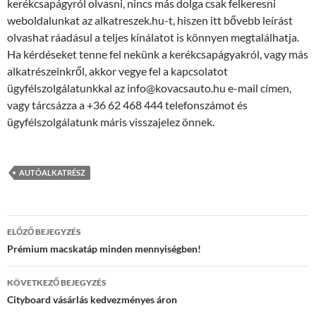
kerékcsapágyról olvasni, nincs más dolga csak felkeresni
weboldalunkat az alkatreszek.hu-t, hiszen itt bővebb leírást
olvashat ráadásul a teljes kínálatot is könnyen megtalálhatja.
Ha kérdéseket tenne fel nekünk a kerékcsapágyakról, vagy más
alkatrészeinkről, akkor vegye fel a kapcsolatot
ügyfélszolgálatunkkal az info@kovacsauto.hu e-mail címen,
vagy tárcsázza a +36 62 468 444 telefonszámot és
ügyfélszolgálatunk máris visszajelez önnek.
AUTÓALKATRÉSZ
Bejegyzések
ELŐZŐ BEJEGYZÉS
navigációja
Prémium macskatáp minden mennyiségben!
KÖVETKEZŐ BEJEGYZÉS
Cityboard vásárlás kedvezményes áron