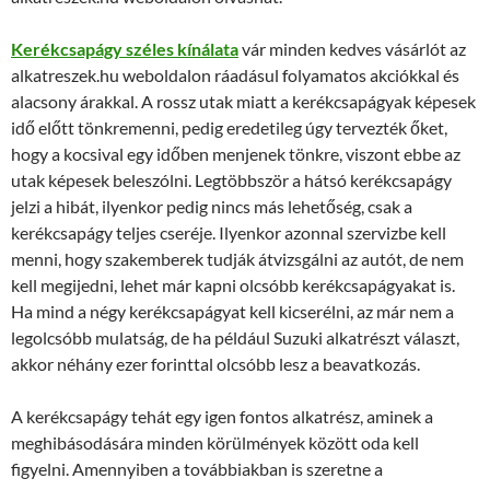
Kerékcsapágy széles kínálata
vár minden kedves vásárlót az
alkatreszek.hu weboldalon ráadásul folyamatos akciókkal és
alacsony árakkal. A rossz utak miatt a kerékcsapágyak képesek
idő előtt tönkremenni, pedig eredetileg úgy tervezték őket,
hogy a kocsival egy időben menjenek tönkre, viszont ebbe az
utak képesek beleszólni. Legtöbbször a hátsó kerékcsapágy
jelzi a hibát, ilyenkor pedig nincs más lehetőség, csak a
kerékcsapágy teljes cseréje. Ilyenkor azonnal szervizbe kell
menni, hogy szakemberek tudják átvizsgálni az autót, de nem
kell megijedni, lehet már kapni olcsóbb kerékcsapágyakat is.
Ha mind a négy kerékcsapágyat kell kicserélni, az már nem a
legolcsóbb mulatság, de ha például Suzuki alkatrészt választ,
akkor néhány ezer forinttal olcsóbb lesz a beavatkozás.
A kerékcsapágy tehát egy igen fontos alkatrész, aminek a
meghibásodására minden körülmények között oda kell
figyelni. Amennyiben a továbbiakban is szeretne a