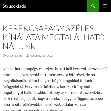
Tartalomhoz
Keresés
Strucckiado
ELSŐDL
MENÜ
KERÉKCSAPÁGY SZÉLES
KÍNÁLATA MEGTALÁLHATÓ
NÁLUNK!
2016-12-05
HUNPROBALAZS
Néha a kerékcsapágy cseréjére is sort kell keríteni, persze amíg
nincsen baj vele senki észre sem veszi a létezését, de ha
meghibásodik, akkor hangos, búgó hangokkal tudunk
felfigyelni rá. Ha vezetés közben a kerekek irányából
búgóhangot hallunk, akkor bizony el kell menni a szervizbe,
hiszen ez azt jelenti, hogy a kerékcsapágy felfüggesztésében
hiba lépett fel. Bővebben erről weboldalunkon, az
alkatreszek.hu weboldalon olvashat.