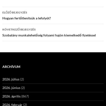
Bejegyzések
ELŐZŐ BEJEGYZÉS
navigációja
Hogyan fertőtlenítsük a lefolyót?
KÖVETKEZŐ BEJEGYZÉS
Szobalány munkalehetőség folyami hajón kiemelkedő fizetéssel
ARCHÍVUM
2026. július
(2)
2026. június
(2)
2026. április
(867)
2026. február
(2)