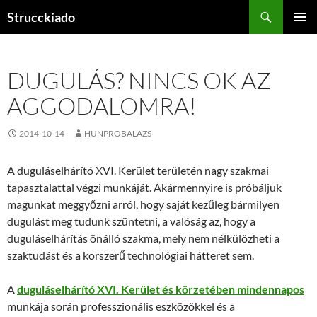
Tartalomhoz
Keresés
Strucckiado
ELSŐDL
MENÜ
DUGULÁS? NINCS OK AZ
AGGODALOMRA!
2014-10-14
HUNPROBALAZS
A duguláselhárító XVI. Kerület területén nagy szakmai
tapasztalattal végzi munkáját. Akármennyire is próbáljuk
magunkat meggyőzni arról, hogy saját kezűleg bármilyen
dugulást meg tudunk szüntetni, a valóság az, hogy a
duguláselhárítás önálló szakma, mely nem nélkülözheti a
szaktudást és a korszerű technológiai hátteret sem.
A
duguláselhárító XVI. Kerület és körzetében mindennapos
munkája során professzionális eszközökkel és a