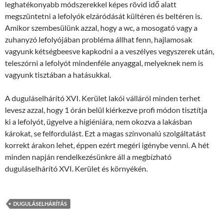
leghatékonyabb módszerekkel képes rövid idő alatt
megszüntetni a lefolyók elzáródását kültéren és beltéren is.
Amikor szembesülünk azzal, hogy a wc, a mosogató vagy a
zuhanyzó lefolyójában probléma állhat fenn, hajlamosak
vagyunk kétségbeesve kapkodni a a veszélyes vegyszerek után,
teleszórni a lefolyót mindenféle anyaggal, melyeknek nem is
vagyunk tisztában a hatásukkal.
A duguláselhárító XVI. Kerület lakói válláról minden terhet
levesz azzal, hogy 1 órán belül kiérkezve profi módon tisztítja
ki a lefolyót, ügyelve a higiéniára, nem okozva a lakásban
károkat, se felfordulást. Ezt a magas színvonalú szolgáltatást
korrekt árakon lehet, éppen ezért megéri igénybe venni. A hét
minden napján rendelkezésünkre áll a megbízható
duguláselhárító XVI. Kerület és környékén.
DUGULÁSELHÁRÍTÁS