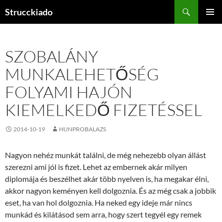
Tartalomhoz
Keresés
Strucckiado
ELSŐDL
MENÜ
SZOBALÁNY
MUNKALEHETŐSÉG
FOLYAMI HAJÓN
KIEMELKEDŐ FIZETÉSSEL
2014-10-19
HUNPROBALAZS
Nagyon nehéz munkát találni, de még nehezebb olyan állást
szerezni ami jól is fizet. Lehet az embernek akár milyen
diplomája és beszélhet akár több nyelven is, ha megakar élni,
akkor nagyon keményen kell dolgoznia. És az még csak a jobbik
eset, ha van hol dolgoznia. Ha neked egy ideje már nincs
munkád és kilátásod sem arra, hogy szert tegyél egy remek