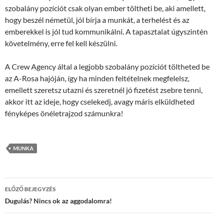
szobalány pozíciót csak olyan ember töltheti be, aki amellett,
hogy beszél németül, jól bírja a munkát, a terhelést és az
emberekkel is jól tud kommunikálni. A tapasztalat úgyszintén
követelmény, erre fel kell készülni.
A Crew Agency által a legjobb szobalány pozíciót töltheted be
az A-Rosa hajóján, így ha minden feltételnek megfelelsz,
emellett szeretsz utazni és szeretnél jó fizetést zsebre tenni,
akkor itt az ideje, hogy cselekedj, avagy máris elküldheted
fényképes önéletrajzod számunkra!
MUNKA
Bejegyzések
ELŐZŐ BEJEGYZÉS
navigációja
Dugulás? Nincs ok az aggodalomra!