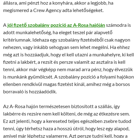
állásra, ami pénzt hoz a konyhára, akkor a legjobb, ha
megismered a Crew Agency adta lehetőségeket.
A
jól fizető szobalány pozíció az A-Rosa hajóján
számodra is
adott munkalehetőség, ha eleget teszel pár alapvető
kritériumnak. Idehaza egy szobalány fizetéséből csak nagyon
nehezen, vagy inkább sehogyan sem lehet megélni. Ha ehhez
még azt is hozzáadjuk, hogy el kell utazni a munkahelyre, ki kell
fizetni a lakbért, a rezsit és persze valamit az asztalra is kell
tenni, akkor már végképp nem marad arra pénz, hogy élvezzük
is munkánk gyümölcsét. A szobalány pozíció a folyami hajókon
ellenben rendkívül magas fizetést kínál, amihez még a borsos
borravaló is hozzáadódik.
Az A-Rosa hajón természetesen biztosított a szállás, így
lakbérre és rezsire nem kell költeni, de még az étkezésre sem.
Ez azt jelenti, hogy a kereseted teljes egészében zsebre tudod
tenni, úgy térhetsz haza a hosszú útról, hogy lesz egy alapod,
amivel már léphetsz valamerre. Azt persze tudni kell, hogy a