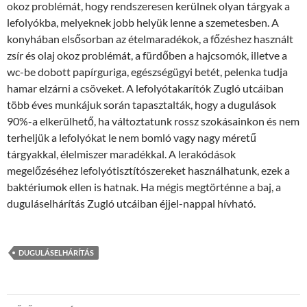
okoz problémát, hogy rendszeresen kerülnek olyan tárgyak a
lefolyókba, melyeknek jobb helyük lenne a szemetesben. A
konyhában elsősorban az ételmaradékok, a főzéshez használt
zsír és olaj okoz problémát, a fürdőben a hajcsomók, illetve a
wc-be dobott papírguriga, egészségügyi betét, pelenka tudja
hamar elzárni a csöveket. A lefolyótakarítók Zugló utcáiban
több éves munkájuk során tapasztalták, hogy a dugulások
90%-a elkerülhető, ha változtatunk rossz szokásainkon és nem
terheljük a lefolyókat le nem bomló vagy nagy méretű
tárgyakkal, élelmiszer maradékkal. A lerakódások
megelőzéséhez lefolyótisztítószereket használhatunk, ezek a
baktériumok ellen is hatnak. Ha mégis megtörténne a baj, a
duguláselhárítás Zugló utcáiban éjjel-nappal hívható.
DUGULÁSELHÁRÍTÁS
Bejegyzések