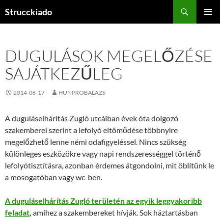
Tartalomhoz
Keresés
Strucckiado
ELSŐDL
MENÜ
DUGULÁSOK MEGELŐZÉSE
SAJÁTKEZŰLEG
2014-06-17
HUNPROBALAZS
A duguláselhárítás Zugló utcáiban évek óta dolgozó
szakemberei szerint a lefolyó eltömődése többnyire
megelőzhető lenne némi odafigyeléssel. Nincs szükség
különleges eszközökre vagy napi rendszerességgel történő
lefolyótisztításra, azonban érdemes átgondolni, mit öblítünk le
a mosogatóban vagy wc-ben.
A duguláselhárítás Zugló területén az egyik leggyakoribb
feladat
,
amihez a szakembereket hívják. Sok háztartásban