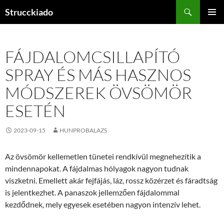
Tartalomhoz
Keresés
Strucckiado
ELSŐDL
MENÜ
FÁJDALOMCSILLAPÍTÓ
SPRAY ÉS MÁS HASZNOS
MÓDSZEREK ÖVSÖMÖR
ESETÉN
2023-09-15
HUNPROBALAZS
Az övsömör kellemetlen tünetei rendkívül megnehezítik a
mindennapokat. A fájdalmas hólyagok nagyon tudnak
viszketni. Emellett akár fejfájás, láz, rossz közérzet és fáradtság
is jelentkezhet. A panaszok jellemzően fájdalommal
kezdődnek, mely egyesek esetében nagyon intenzív lehet.