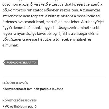
övsömörre, az égő, viszkető érzést válthat ki, ezért célszerű a
bő, komfortos ruházatot előnyben részesíteni. A zuhanyzás
szerencsére nem terjeszti a kiütést, viszont a mosakodással
érdemes óvatosnak lenni, mert fájdalmas lehet. A zuhanyfejet
úgy érdemes beállítani, hogy lehetőség szerint minél kisebb
legyen a nyomás, így kevésbé fog fájni, ha a vízsugár eléri a
bőrt. Szerencsére pár hét után a tünetek enyhülnek és
elmúlnak.
FÁJDALOMCSILLAPÍTÓ
Bejegyzések
ELŐZŐ BEJEGYZÉS
navigációja
Környezetbarát laminált padló a lakásba
KÖVETKEZŐ BEJEGYZÉS
PVC és linóleum padló