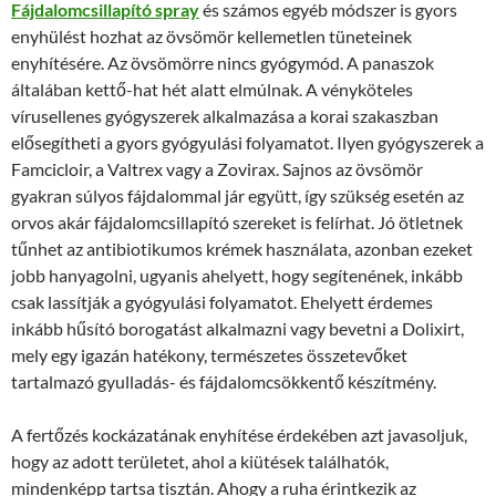
Fájdalomcsillapító spray
és számos egyéb módszer is gyors
enyhülést hozhat az övsömör kellemetlen tüneteinek
enyhítésére. Az övsömörre nincs gyógymód. A panaszok
általában kettő-hat hét alatt elmúlnak. A vényköteles
vírusellenes gyógyszerek alkalmazása a korai szakaszban
elősegítheti a gyors gyógyulási folyamatot. Ilyen gyógyszerek a
Famcicloir, a Valtrex vagy a Zovirax. Sajnos az övsömör
gyakran súlyos fájdalommal jár együtt, így szükség esetén az
orvos akár fájdalomcsillapító szereket is felírhat. Jó ötletnek
tűnhet az antibiotikumos krémek használata, azonban ezeket
jobb hanyagolni, ugyanis ahelyett, hogy segítenének, inkább
csak lassítják a gyógyulási folyamatot. Ehelyett érdemes
inkább hűsító borogatást alkalmazni vagy bevetni a Dolixirt,
mely egy igazán hatékony, természetes összetevőket
tartalmazó gyulladás- és fájdalomcsökkentő készítmény.
A fertőzés kockázatának enyhítése érdekében azt javasoljuk,
hogy az adott területet, ahol a kiütések találhatók,
mindenképp tartsa tisztán. Ahogy a ruha érintkezik az