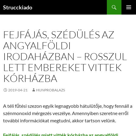
Tartalomhoz
Keresés
Strucckiado
ELSŐDL
MENÜ
FEJFÁJÁS, SZÉDÜLÉS AZ
ANGYALFÖLDI
IRODAHÁZBAN – ROSSZUL
LETT EMBEREKET VITTEK
KÓRHÁZBA
2019-04-21
HUNPROBALAZS
A téli fűtési szezon egyik legnagyobb hátulütője, hogy fennáll a
szénmonoxid mérgezés veszélye. Amennyiben szeretne erről
további információkat megtudni, akkor tartson velünk.
Fejfájás, szédülés miatt vitték kórházba az angyalföldi