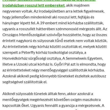
irodaházban rosszul lett embereket
, akik majdnem
negyvenen voltak. Az irodaépületben arra lettek figyelmesek,
hogy jellemzően mindenkinél aki rosszul lett, fejfájás és
hányinger lépett fel. A 39 embert mind kórházba szállították,
ugyanis a rosszullét hátterében szénmonoxid mérgezés állt. Az
Országos Mentőszolgálat szóvivője hozzátette, hogy az összes
érintett nagykorú és súlyosnak tűnő esetek nem voltak köztük.
Az érintettetek négy kórház között osztották el, melyek között
szerepelt a Péterffy kórház toxikológiai osztálya, a
Honvédkórház sürgősségi osztálya, A Semmelweis Egyetem,
illetve a Uzsoki utcai kórház is. Győri Pál azt is elmondta, hogy
az érintetteteket négy mentőegységgel szállították kórházba.
Azoknál akiknél pedig könnyebb tüneteket észleltek autóbusz
segítségével szállították el.
Akiknél súlyosabb tünetek álltak fenn, akkor azoknál a
mentőegységek megérkezését követően oxigén maszkokra
kapcsolták őket. Ugyanis fennállt a gyanúja a mérgezésnek. A