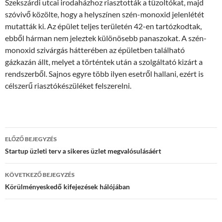
Szekszárdi utcai irodaházhoz riasztották a tűzoltókat, majd
szóvivő közölte, hogy a helyszínen szén-monoxid jelenlétét
mutatták ki. Az épület teljes területén 42-en tartózkodtak,
ebből hárman nem jeleztek különösebb panaszokat. A szén-
monoxid szivárgás hátterében az épületben található
gázkazán állt, melyet a történtek után a szolgáltató kizárt a
rendszerből. Sajnos egyre több ilyen esetről hallani, ezért is
célszerű riasztókészüléket felszerelni.
Bejegyzések
ELŐZŐ BEJEGYZÉS
navigációja
Startup üzleti terv a sikeres üzlet megvalósulásáért
KÖVETKEZŐ BEJEGYZÉS
Körülményeskedő kifejezések hálójában