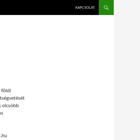
KAPCSOLAT
 földi
ltségvetését
k olcsóbb
os
t.hu