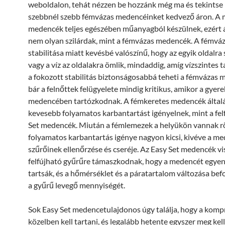
weboldalon, tehát nézzen be hozzánk még ma és tekintse
szebbnél szebb fémvázas medencéinket kedvező áron. A
medencék teljes egészében műanyagból készülnek, ezért 
nem olyan szilárdak, mint a fémvázas medencék. A fémv
stabilitása miatt kevésbé valószínű, hogy az egyik oldalra 
vagy a víz az oldalakra ömlik, mindaddig, amíg vízszintes ta
a fokozott stabilitás biztonságosabbá teheti a fémvázas m
bár a felnőttek felügyelete mindig kritikus, amikor a gyere
medencében tartózkodnak. A fémkeretes medencék által
kevesebb folyamatos karbantartást igényelnek, mint a fel
Set medencék. Miután a fémlemezek a helyükön vannak rö
folyamatos karbantartás igénye nagyon kicsi, kivéve a m
szűrőinek ellenőrzése és cseréje. Az Easy Set medencék v
felfújható gyűrűre támaszkodnak, hogy a medencét egye
tartsák, és a hőmérséklet és a páratartalom változása bef
a gyűrű levegő mennyiségét.
Sok Easy Set medencetulajdonos úgy találja, hogy a komp
közelben kell tartani, és legalább hetente egyszer meg kell