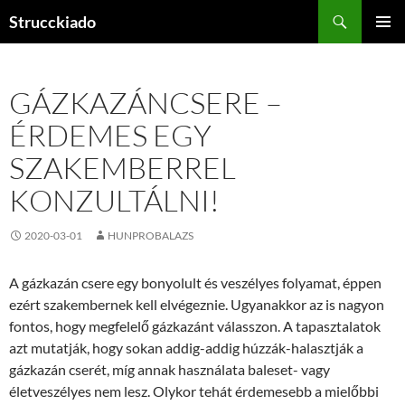
Tartalomhoz
Keresés
Strucckiado
ELSŐDL
MENÜ
GÁZKAZÁNCSERE –
ÉRDEMES EGY
SZAKEMBERREL
KONZULTÁLNI!
2020-03-01
HUNPROBALAZS
A gázkazán csere egy bonyolult és veszélyes folyamat, éppen
ezért szakembernek kell elvégeznie. Ugyanakkor az is nagyon
fontos, hogy megfelelő gázkazánt válasszon. A tapasztalatok
azt mutatják, hogy sokan addig-addig húzzák-halasztják a
gázkazán cserét, míg annak használata baleset- vagy
életveszélyes nem lesz. Olykor tehát érdemesebb a mielőbbi