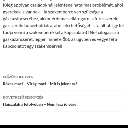
főleg az olyan családoknál jelentene hatalmas problémát, ahol
gyerekek is vannak. Ha szakemberre van szüksége a
gázkazáncseréhez, akkor érdemes ellátogatni a futesszerelo-
gazszerelo.hu weboldalra, ahol elérhetőséget is találhat, így fel
tudja venni a szakemberekkel a kapcsolatot! Ne halogassa a
gázkazáncserét, lépjen minél előbb az ügyben és vegye fel a
kapcsolatot egy szakemberrel!
Bejegyzések
ELŐZŐ BEJEGYZÉS
navigációja
Rózsa maci – Virág maci – Mit is jelent ez?
KÖVETKEZŐ BEJEGYZÉS
Hajszálak a lefolyóban – Nem lesz jó vége!