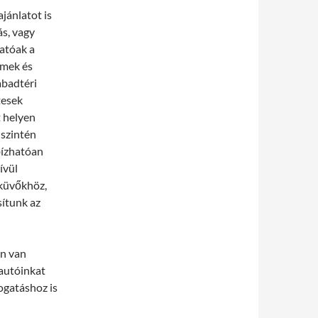
jánlatot is
ás, vagy
hatóak a
rmek és
abadtéri
tesek
t helyen
 szintén
gbízhatóan
ívül
sküvőkhöz,
sítunk az
án van
autóinkat
ogatáshoz is