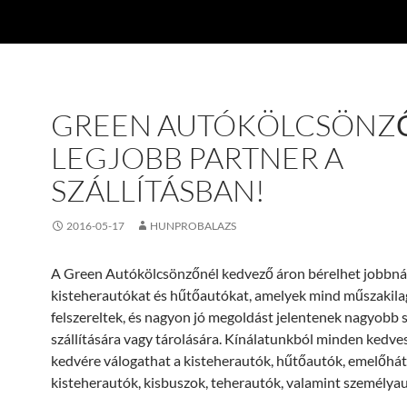
GREEN AUTÓKÖLCSÖNZŐ
LEGJOBB PARTNER A
SZÁLLÍTÁSBAN!
2016-05-17
HUNPROBALAZS
A Green Autókölcsönzőnél kedvező áron bérelhet jobbná
kisteherautókat és hűtőautókat, amelyek mind műszakila
felszereltek, és nagyon jó megoldást jelentenek nagyobb 
szállítására vagy tárolására. Kínálatunkból minden kedve
kedvére válogathat a kisteherautók, hűtőautók, emelőhát
kisteherautók, kisbuszok, teherautók, valamint személyau