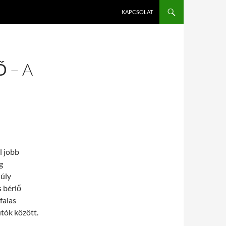
KAPCSOLAT
 – A
l jobb
g
súly
s bérlő
falas
tók között.