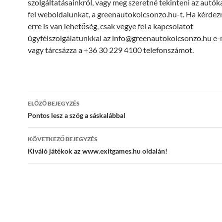
szolgáltatásainkról, vagy meg szeretné tekinteni az autóka
fel weboldalunkat, a greenautokolcsonzo.hu-t. Ha kérdezn
erre is van lehetőség, csak vegye fel a kapcsolatot
ügyfélszolgálatunkkal az info@greenautokolcsonzo.hu e-
vagy tárcsázza a +36 30 229 4100 telefonszámot.
Bejegyzések
ELŐZŐ BEJEGYZÉS
navigációja
Pontos lesz a szög a sáskalábbal
KÖVETKEZŐ BEJEGYZÉS
Kiváló játékok az www.exitgames.hu oldalán!