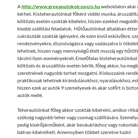
A
http://www.greeanutokolcsonzo.hu
weboldalon akár a
kérhet. Kisteherautóinkat főként vidéki munka, áruszállít
költözés esetén szokták kibélelni, hiszen ezekkel megold
kisebb szállítási feladatok. Hűtőautóinkat általában étte
cukrászdák szokták igényelni, de ezen kívül esküvőkre, sz
rendezvényekre, disznóvágásra vagy vadászatra is tökéle
lehetnek, hiszen nagy mennyiségű ételt muszáj egy hűtöt
tárolni ilyen eseményeknél. Emelőfalas kisteherautóinkat
költözés és áruszállítás esetén bérlik, főleg akkor, ha me
szeretnének nagyobb terhet mozgatni. Kisbuszaink rendk
praktikusak lehetnek kirándulásokhoz, nyaralásokhoz, e
hiszen ezek az autók 9 személyesek és akár sofőrt is bizto
autók mellé.
Teherautóinkat főleg akkor szokták kibérelni, amikor ritk
szükség nagyobb teher vagy csomag szállítására. Személy
pedig kísérőjárműként, akár bevásárláshoz vagy rokonlát
bátran kibérelheti. Amennyiben többet szeretne tudni