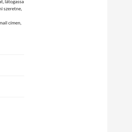
t, látogassa
i szeretne,
mail címen,