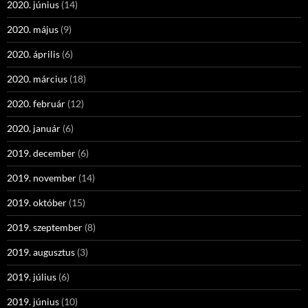
2020. június
(14)
2020. május
(9)
2020. április
(6)
2020. március
(18)
2020. február
(12)
2020. január
(6)
2019. december
(6)
2019. november
(14)
2019. október
(15)
2019. szeptember
(8)
2019. augusztus
(3)
2019. július
(6)
2019. június
(10)