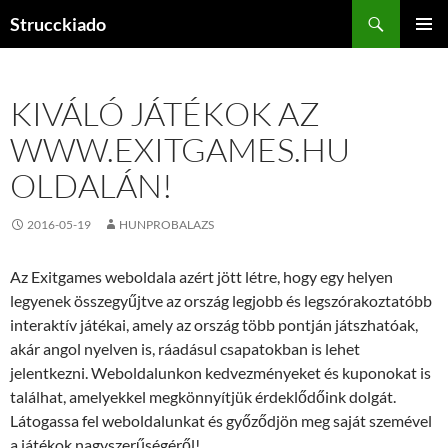
Tartalomhoz
Keresés
Strucckiado
ELSŐDL
MENÜ
KIVÁLÓ JÁTÉKOK AZ
WWW.EXITGAMES.HU
OLDALÁN!
2016-05-19
HUNPROBALAZS
Az Exitgames weboldala azért jött létre, hogy egy helyen
legyenek összegyűjtve az ország legjobb és legszórakoztatóbb
interaktív játékai, amely az ország több pontján játszhatóak,
akár angol nyelven is, ráadásul csapatokban is lehet
jelentkezni. Weboldalunkon kedvezményeket és kuponokat is
találhat, amelyekkel megkönnyítjük érdeklődőink dolgát.
Látogassa fel weboldalunkat és győződjön meg saját szemével
a játékok nagyszerűségéről!