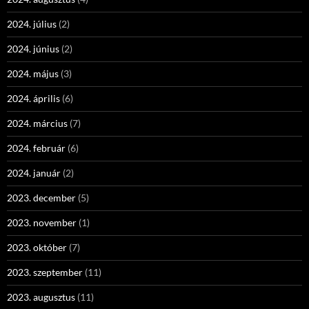
2024. július
(2)
2024. június
(2)
2024. május
(3)
2024. április
(6)
2024. március
(7)
2024. február
(6)
2024. január
(2)
2023. december
(5)
2023. november
(1)
2023. október
(7)
2023. szeptember
(11)
2023. augusztus
(11)