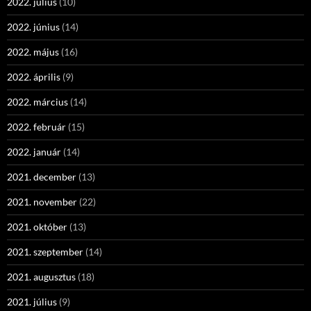
2022. július
(10)
2022. június
(14)
2022. május
(16)
2022. április
(9)
2022. március
(14)
2022. február
(15)
2022. január
(14)
2021. december
(13)
2021. november
(22)
2021. október
(13)
2021. szeptember
(14)
2021. augusztus
(18)
2021. július
(9)