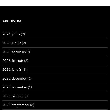
ARCHÍVUM
2026. július
(2)
2026. június
(2)
2026. április
(867)
2026. február
(2)
2026. január
(1)
2025. december
(1)
2025. november
(1)
2025. október
(3)
2025. szeptember
(3)