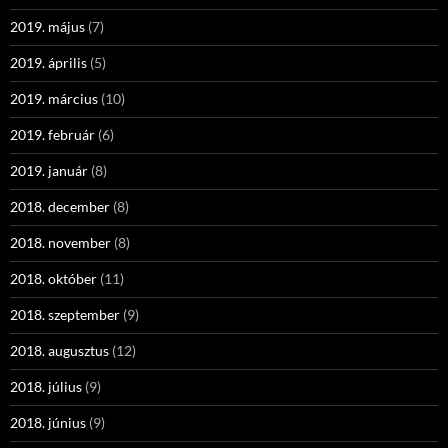
2019. május
(7)
2019. április
(5)
2019. március
(10)
2019. február
(6)
2019. január
(8)
2018. december
(8)
2018. november
(8)
2018. október
(11)
2018. szeptember
(9)
2018. augusztus
(12)
2018. július
(9)
2018. június
(9)