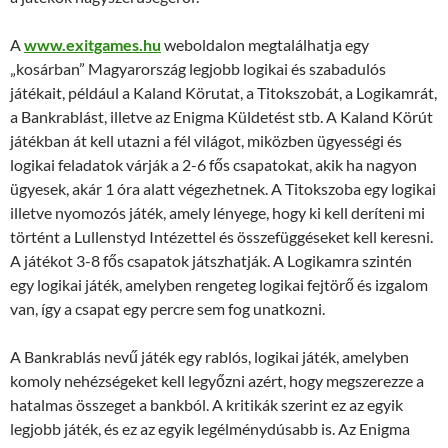
A
www.exitgames.hu
weboldalon megtalálhatja egy
„kosárban” Magyarország legjobb logikai és szabadulós
játékait, például a Kaland Körutat, a Titokszobát, a Logikamrát,
a Bankrablást, illetve az Enigma Küldetést stb. A Kaland Körút
játékban át kell utazni a fél világot, miközben ügyességi és
logikai feladatok várják a 2-6 fős csapatokat, akik ha nagyon
ügyesek, akár 1 óra alatt végezhetnek. A Titokszoba egy logikai
illetve nyomozós játék, amely lényege, hogy ki kell deríteni mi
történt a Lullenstyd Intézettel és összefüggéseket kell keresni.
A játékot 3-8 fős csapatok játszhatják. A Logikamra szintén
egy logikai játék, amelyben rengeteg logikai fejtörő és izgalom
van, így a csapat egy percre sem fog unatkozni.
A Bankrablás nevű játék egy rablós, logikai játék, amelyben
komoly nehézségeket kell legyőzni azért, hogy megszerezze a
hatalmas összeget a bankból. A kritikák szerint ez az egyik
legjobb játék, és ez az egyik legélménydúsabb is. Az Enigma