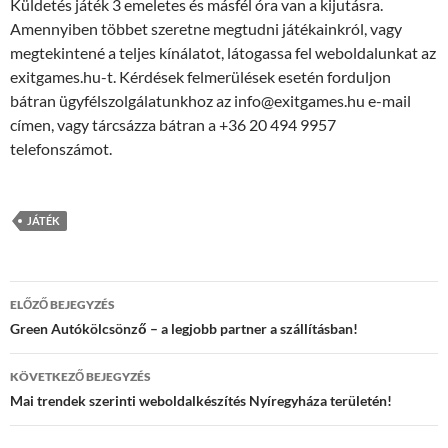
Küldetés játék 3 emeletes és másfél óra van a kijutásra.
Amennyiben többet szeretne megtudni játékainkról, vagy
megtekintené a teljes kínálatot, látogassa fel weboldalunkat az
exitgames.hu-t. Kérdések felmerülések esetén forduljon
bátran ügyfélszolgálatunkhoz az info@exitgames.hu e-mail
címen, vagy tárcsázza bátran a +36 20 494 9957
telefonszámot.
JÁTÉK
Bejegyzések
ELŐZŐ BEJEGYZÉS
navigációja
Green Autókölcsönző – a legjobb partner a szállításban!
KÖVETKEZŐ BEJEGYZÉS
Mai trendek szerinti weboldalkészítés Nyíregyháza területén!