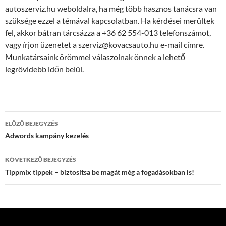
autoszerviz.hu weboldalra, ha még több hasznos tanácsra van
szüksége ezzel a témával kapcsolatban. Ha kérdései merültek
fel, akkor bátran tárcsázza a +36 62 554-013 telefonszámot,
vagy írjon üzenetet a szerviz@kovacsauto.hu e-mail címre.
Munkatársaink örömmel válaszolnak önnek a lehető
legrövidebb időn belül.
Bejegyzések
ELŐZŐ BEJEGYZÉS
navigációja
Adwords kampány kezelés
KÖVETKEZŐ BEJEGYZÉS
Tippmix tippek – biztosítsa be magát még a fogadásokban is!