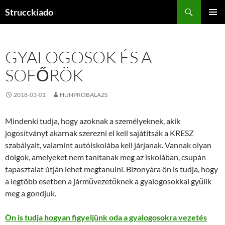
Tartalomhoz
Keresés
Strucckiado
ELSŐDL
MENÜ
GYALOGOSOK ÉS A
SOFŐRÖK
2018-03-01
HUNPROBALAZS
Mindenki tudja, hogy azoknak a személyeknek, akik
jogosítványt akarnak szerezni el kell sajátítsák a KRESZ
szabályait, valamint autóiskolába kell járjanak. Vannak olyan
dolgok, amelyeket nem tanítanak meg az iskolában, csupán
tapasztalat útján lehet megtanulni. Bizonyára ön is tudja, hogy
a legtöbb esetben a járművezetőknek a gyalogosokkal gyűlik
meg a gondjuk.
Ön is tudja hogyan figyeljünk oda a gyalogosokra vezetés