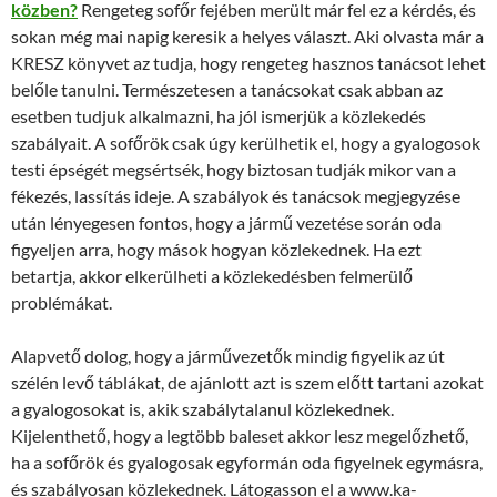
közben?
Rengeteg sofőr fejében merült már fel ez a kérdés, és
sokan még mai napig keresik a helyes választ. Aki olvasta már a
KRESZ könyvet az tudja, hogy rengeteg hasznos tanácsot lehet
belőle tanulni. Természetesen a tanácsokat csak abban az
esetben tudjuk alkalmazni, ha jól ismerjük a közlekedés
szabályait. A sofőrök csak úgy kerülhetik el, hogy a gyalogosok
testi épségét megsértsék, hogy biztosan tudják mikor van a
fékezés, lassítás ideje. A szabályok és tanácsok megjegyzése
után lényegesen fontos, hogy a jármű vezetése során oda
figyeljen arra, hogy mások hogyan közlekednek. Ha ezt
betartja, akkor elkerülheti a közlekedésben felmerülő
problémákat.
Alapvető dolog, hogy a járművezetők mindig figyelik az út
szélén levő táblákat, de ajánlott azt is szem előtt tartani azokat
a gyalogosokat is, akik szabálytalanul közlekednek.
Kijelenthető, hogy a legtöbb baleset akkor lesz megelőzhető,
ha a sofőrök és gyalogosak egyformán oda figyelnek egymásra,
és szabályosan közlekednek. Látogasson el a www.ka-