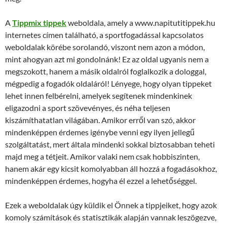
A
Tippmix tippek
weboldala, amely a www.napitutitippek.hu
internetes címen található, a sportfogadással kapcsolatos
weboldalak körébe sorolandó, viszont nem azon a módon,
mint ahogyan azt mi gondolnánk! Ez az oldal ugyanis nem a
megszokott, hanem a másik oldalról foglalkozik a dologgal,
mégpedig a fogadók oldaláról! Lényege, hogy olyan tippeket
lehet innen felbérelni, amelyek segítenek mindenkinek
eligazodni a sport szövevényes, és néha teljesen
kiszámíthatatlan világában. Amikor erről van szó, akkor
mindenképpen érdemes igénybe venni egy ilyen jellegű
szolgáltatást, mert általa mindenki sokkal biztosabban teheti
majd meg a tétjeit. Amikor valaki nem csak hobbiszinten,
hanem akár egy kicsit komolyabban áll hozzá a fogadásokhoz,
mindenképpen érdemes, hogyha él ezzel a lehetőséggel.
Ezek a weboldalak úgy küldik el Önnek a tippjeiket, hogy azok
komoly számítások és statisztikák alapján vannak leszögezve,