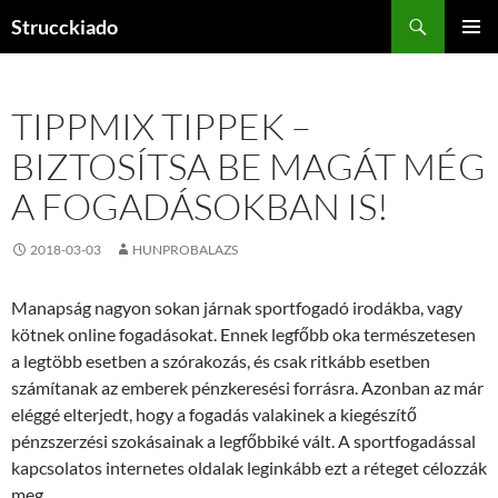
Tartalomhoz
Keresés
Strucckiado
ELSŐDL
MENÜ
TIPPMIX TIPPEK –
BIZTOSÍTSA BE MAGÁT MÉG
A FOGADÁSOKBAN IS!
2018-03-03
HUNPROBALAZS
Manapság nagyon sokan járnak sportfogadó irodákba, vagy
kötnek online fogadásokat. Ennek legfőbb oka természetesen
a legtöbb esetben a szórakozás, és csak ritkább esetben
számítanak az emberek pénzkeresési forrásra. Azonban az már
eléggé elterjedt, hogy a fogadás valakinek a kiegészítő
pénzszerzési szokásainak a legfőbbiké vált. A sportfogadással
kapcsolatos internetes oldalak leginkább ezt a réteget célozzák
meg.