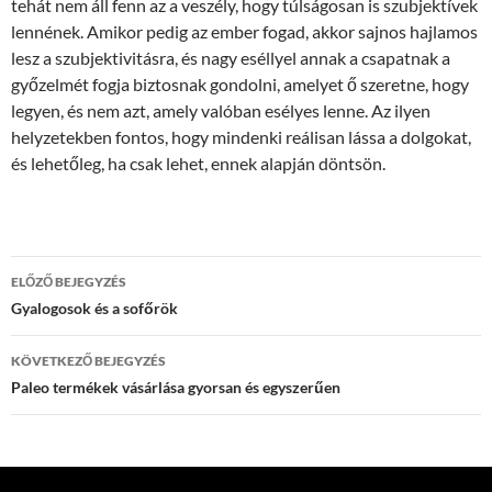
tehát nem áll fenn az a veszély, hogy túlságosan is szubjektívek
lennének. Amikor pedig az ember fogad, akkor sajnos hajlamos
lesz a szubjektivitásra, és nagy eséllyel annak a csapatnak a
győzelmét fogja biztosnak gondolni, amelyet ő szeretne, hogy
legyen, és nem azt, amely valóban esélyes lenne. Az ilyen
helyzetekben fontos, hogy mindenki reálisan lássa a dolgokat,
és lehetőleg, ha csak lehet, ennek alapján döntsön.
Bejegyzések
ELŐZŐ BEJEGYZÉS
navigációja
Gyalogosok és a sofőrök
KÖVETKEZŐ BEJEGYZÉS
Paleo termékek vásárlása gyorsan és egyszerűen