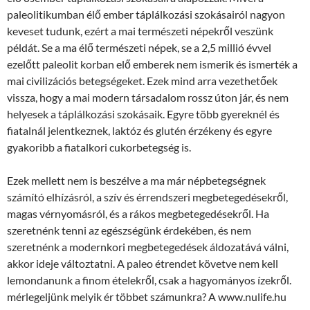
paleolitikumban élő ember táplálkozási szokásairól nagyon
keveset tudunk, ezért a mai természeti népekről veszünk
példát. Se a ma élő természeti népek, se a 2,5 millió évvel
ezelőtt paleolit korban elő emberek nem ismerik és ismerték a
mai civilizációs betegségeket. Ezek mind arra vezethetőek
vissza, hogy a mai modern társadalom rossz úton jár, és nem
helyesek a táplálkozási szokásaik. Egyre több gyereknél és
fiatalnál jelentkeznek, laktóz és glutén érzékeny és egyre
gyakoribb a fiatalkori cukorbetegség is.
Ezek mellett nem is beszélve a ma már népbetegségnek
számító elhízásról, a szív és érrendszeri megbetegedésekről,
magas vérnyomásról, és a rákos megbetegedésekről. Ha
szeretnénk tenni az egészségünk érdekében, és nem
szeretnénk a modernkori megbetegedések áldozatává válni,
akkor ideje változtatni. A paleo étrendet követve nem kell
lemondanunk a finom ételekről, csak a hagyományos ízekről.
mérlegeljünk melyik ér többet számunkra? A www.nulife.hu