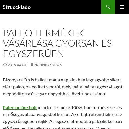
Tartalomhoz
Keresés
Strucckiado
ELSŐDL
MENÜ
PALEO TERMÉKEK
VÁSÁRLÁSA GYORSAN ÉS
EGYSZERŰEN
2018-03-05
HUNPROBALAZS
Bizonyára Ön is hallott már a napjainkban legnagyobb sikert
elért paleo, paleolit étrendről, mely mára már az egész világot
meghódította és egyre nagyobb a követőinek száma.
Paleo online bolt
minden terméke 100%-ban természetes és
minőséges alapanyagokból készül. Az effajta étrend sikere az
egyszerűségében rejlik. Az egész életmódot a paleolit korban
élő ősember táplálkozási szokásaira alapozzák. Mivel a