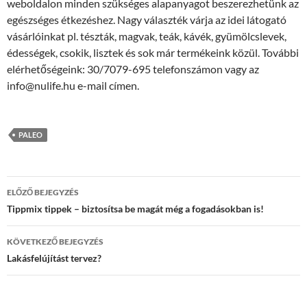
weboldalon minden szükséges alapanyagot beszerezhetünk az
egészséges étkezéshez. Nagy választék várja az idei látogató
vásárlóinkat pl. tészták, magvak, teák, kávék, gyümölcslevek,
édességek, csokik, lisztek és sok már termékeink közül. További
elérhetőségeink: 30/7079-695 telefonszámon vagy az
info@nulife.hu e-mail címen.
PALEO
Bejegyzések
ELŐZŐ BEJEGYZÉS
navigációja
Tippmix tippek – biztosítsa be magát még a fogadásokban is!
KÖVETKEZŐ BEJEGYZÉS
Lakásfelújítást tervez?